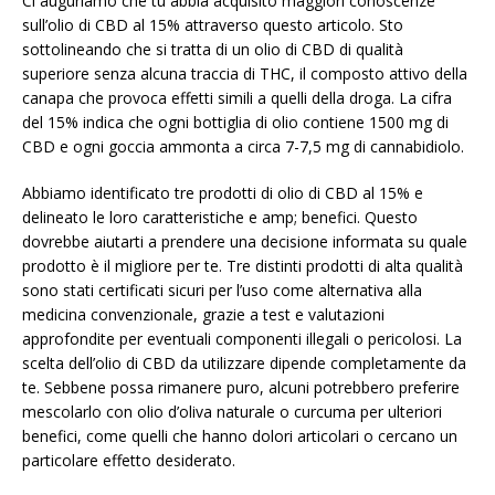
Ci auguriamo che tu abbia acquisito maggiori conoscenze
sull’olio di CBD al 15% attraverso questo articolo. Sto
sottolineando che si tratta di un olio di CBD di qualità
superiore senza alcuna traccia di THC, il composto attivo della
canapa che provoca effetti simili a quelli della droga. La cifra
del 15% indica che ogni bottiglia di olio contiene 1500 mg di
CBD e ogni goccia ammonta a circa 7-7,5 mg di cannabidiolo.
Abbiamo identificato tre prodotti di olio di CBD al 15% e
delineato le loro caratteristiche e amp; benefici. Questo
dovrebbe aiutarti a prendere una decisione informata su quale
prodotto è il migliore per te. Tre distinti prodotti di alta qualità
sono stati certificati sicuri per l’uso come alternativa alla
medicina convenzionale, grazie a test e valutazioni
approfondite per eventuali componenti illegali o pericolosi. La
scelta dell’olio di CBD da utilizzare dipende completamente da
te. Sebbene possa rimanere puro, alcuni potrebbero preferire
mescolarlo con olio d’oliva naturale o curcuma per ulteriori
benefici, come quelli che hanno dolori articolari o cercano un
particolare effetto desiderato.