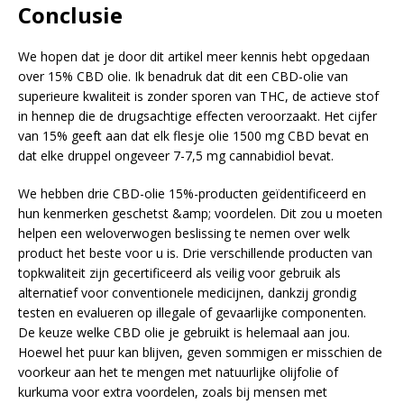
Conclusie
We hopen dat je door dit artikel meer kennis hebt opgedaan
over 15% CBD olie. Ik benadruk dat dit een CBD-olie van
superieure kwaliteit is zonder sporen van THC, de actieve stof
in hennep die de drugsachtige effecten veroorzaakt. Het cijfer
van 15% geeft aan dat elk flesje olie 1500 mg CBD bevat en
dat elke druppel ongeveer 7-7,5 mg cannabidiol bevat.
We hebben drie CBD-olie 15%-producten geïdentificeerd en
hun kenmerken geschetst &amp; voordelen. Dit zou u moeten
helpen een weloverwogen beslissing te nemen over welk
product het beste voor u is. Drie verschillende producten van
topkwaliteit zijn gecertificeerd als veilig voor gebruik als
alternatief voor conventionele medicijnen, dankzij grondig
testen en evalueren op illegale of gevaarlijke componenten.
De keuze welke CBD olie je gebruikt is helemaal aan jou.
Hoewel het puur kan blijven, geven sommigen er misschien de
voorkeur aan het te mengen met natuurlijke olijfolie of
kurkuma voor extra voordelen, zoals bij mensen met