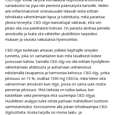
sairauksista tai jopa niin pienestä päänsärystä kärsiville. Niiden
anti-inflammatoriset ominaisuudet tekevät niistä erittäin
tehokkaita vähentämään kipua ja tulehdusta, mikä parantaa
yleistä terveyttä. CBD-öljyn kannattajat väittävät, että sen
pitäisi olla osa päivittäistä hoitoasi. On parasta aloittaa pienellä
annoksella ja lisätä sitä vähitellen yksilöllisten tarpeidesi
mukaan ja seurata vaikutuksia hyvinvointiisi.
CBD-öljyn tiedetään antavan joillekin käyttäjille vireyden
tunnetta, joka on samanlainen kuin mitä tavallisesti kokee
juoessaan kahvia. Samalla CBD-öljy voi olla erittäin hyödyllinen
vähentämään ahdistusta ja auttamaan unihäiriöissä
edistämällä tasapainoa ja harmoniaa kehossa. CBD-öljy, jonka
pitoisuus on 15 %, sisältää 1500 mg CBD:tä, mikä tekee siitä
vahvemman annoksen kuin öljyt, joissa on sama uute mutta
pienempi pitoisuus. Yhtä tärkeää on tutkia laatua, kun
käsitellään sekä pienempiä että suurempia CBD-öljyjä.
Huolellinen analyysi tulee tehdä parhaan mahdollisen tuotteen
varmistamiseksi. Korostamme alla joitain tehokkaampia CBD-
öljytuotteita. Koska tarjolla on monia laatu- ja