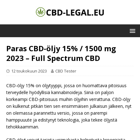
Paras CBD-öljy 15% / 1500 mg
2023 – Full Spectrum CBD
12 toukokuun 2023
CBD Tester
CBD-öljy 15% on öljytyyppi, jossa on huomattava pitoisuus
terveydelle hyödyllisiä kannabinoideja. Siinä on paljon
korkeampi CBD-pitoisuus muihin öljyihin verrattuna. CBD-öljy
on kulkenut pitkän tien sen ensimmäisen julkaisun jälkeen, nyt
on olemassa parannettu versio, jossa on parempi
hamppuuute ja edistynyt teknologia, joka tekee öljystä
tehokkaamman.
CBD-öljyt voivat tarjota voimakasta helpotusta kroonisista