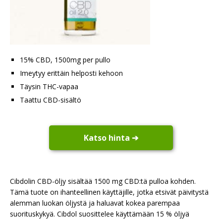
15% CBD, 1500mg per pullo
Imeytyy erittäin helposti kehoon
Täysin THC-vapaa
Taattu CBD-sisältö
Katso hinta ➔
Cibdolin CBD-öljy sisältää 1500 mg CBD:tä pulloa kohden.
Tämä tuote on ihanteellinen käyttäjille, jotka etsivät päivitystä
alemman luokan öljystä ja haluavat kokea parempaa
suorituskykyä. Cibdol suosittelee käyttämään 15 % öljyä