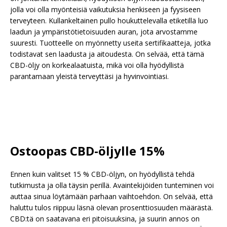
jolla voi olla myönteisiä vaikutuksia henkiseen ja fyysiseen
terveyteen. Kullankeltainen pullo houkuttelevalla etiketillä luo
laadun ja ympäristötietoisuuden auran, jota arvostamme
suuresti. Tuotteelle on myönnetty useita sertifikaatteja, jotka
todistavat sen laadusta ja aitoudesta. On selvää, että tämä
CBD-öljy on korkealaatuista, mikä voi olla hyödyllistä
parantamaan yleistä terveyttäsi ja hyvinvointiasi.
Ostoopas CBD-öljylle 15%
Ennen kuin valitset 15 % CBD-öljyn, on hyödyllistä tehdä
tutkimusta ja olla täysin perillä. Avaintekijöiden tunteminen voi
auttaa sinua löytämään parhaan vaihtoehdon. On selvää, että
haluttu tulos riippuu läsnä olevan prosenttiosuuden määrästä.
CBD:tä on saatavana eri pitoisuuksina, ja suurin annos on