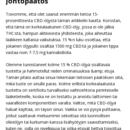
Johtopäätös
Toivomme, että olet saanut enemmän tietoa 15-
prosenttisesta CBD-öljystä tämän artikkelin kautta. Korostan,
että tämä on korkealaatuinen CBD-öljy, jossa ei ole jälkiä
THC:stä, hampun aktiivisesta yhdisteestä, joka aiheuttaa
lääkkeen kaltaisia vaikutuksia. 15 %:n luku osoittaa, että
jokainen öljypullo sisältää 1500 mg CBD:tä ja jokainen tippa
vastaa noin 7-7,5 mg kannabidiolia.
Olemme tunnistaneet kolme 15 % CBD-öljyä sisältävää
tuotetta ja hahmotellut niiden ominaisuuksia &amp; etuja.
Tämän pitäisi auttaa sinua tekemään tietoisen päätöksen siitä,
mikä tuote on sinulle paras. Kolme erillistä korkealaatuista
tuotetta on sertifioitu turvalliseksi vaihtoehtona perinteiselle
lääketieteelle, koska ne on testattu ja arvioitu laittomien tai
vaarallisten komponenttien varalta. Valitse, mitä CBD-öljyä
haluat käyttää, on täysin sinun. Vaikka se voi pysyä puhtaana,
jotkut saattavat mieluummin sekoittaa sitä luonnollisen
oliiviöljyn tai kurkuman kanssa lisähyötyjen saavuttamiseksi,
kuten ne, joilla on nivelkipuja tai jotka etsivät tiettyä toivottua