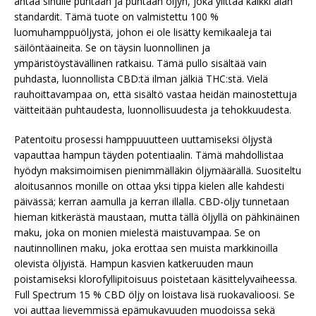
antaa sinulle puhtaan ja puhtaan öljyn, joka ylittää kaikki alan
standardit. Tämä tuote on valmistettu 100 %
luomuhamppuöljystä, johon ei ole lisätty kemikaaleja tai
säilöntäaineita. Se on täysin luonnollinen ja
ympäristöystävällinen ratkaisu. Tämä pullo sisältää vain
puhdasta, luonnollista CBD:tä ilman jälkiä THC:stä. Vielä
rauhoittavampaa on, että sisältö vastaa heidän mainostettuja
väitteitään puhtaudesta, luonnollisuudesta ja tehokkuudesta.
Patentoitu prosessi hamppuuutteen uuttamiseksi öljystä
vapauttaa hampun täyden potentiaalin. Tämä mahdollistaa
hyödyn maksimoimisen pienimmälläkin öljymäärällä. Suositeltu
aloitusannos monille on ottaa yksi tippa kielen alle kahdesti
päivässä; kerran aamulla ja kerran illalla. CBD-öljy tunnetaan
hieman kitkerästä maustaan, mutta tällä öljyllä on pähkinäinen
maku, joka on monien mielestä maistuvampaa. Se on
nautinnollinen maku, joka erottaa sen muista markkinoilla
olevista öljyistä. Hampun kasvien katkeruuden maun
poistamiseksi klorofyllipitoisuus poistetaan käsittelyvaiheessa.
Full Spectrum 15 % CBD öljy on loistava lisä ruokavalioosi. Se
voi auttaa lievemmissä epämukavuuden muodoissa sekä