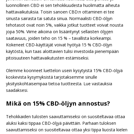
luonnollinen CBD ei sen tehokkuudesta huolimatta aiheuta
haittavaikutuksia. Toisin sanoen CBD:n ottaminen ei tee
sinusta sairasta tai satuta sinua. Normaalisti CBD-öljyn
tehotasot ovat noin 5%, vaikka jotkut tuotteet voivat nousta
jopa 50%. Viime aikoina on lisääntynyt sellaisten öljyjen
saatavuus, joiden teho on 15 % – tavallista korkeampi.
Kokeneet CBD-käyttäjät voivat hyötyä 15 % CBD-öljyn
käytöstä, kun taas aloittavien tulisi investoida pienempään
pitoisuuteen haittavaikutusten estämiseksi.
Olemme koonneet luettelon usein kysytyistä 15% CBD-öljyä
koskevista kysymyksistä tarjotaksemme sinulle
yksityiskohtaisempaa tietoa tuotteesta. Lue vastauksia
saadaksesi.
Mikä on 15% CBD-öljyn annostus?
Tehokkaiden tulosten saavuttamiseksi on suositeltavaa ottaa
aluksi kaksi tippaa CBD-öljyä päivittäin. Parhaan tuloksen
saavuttamiseksi on suositeltavaa ottaa yksi tippa liuosta kielen