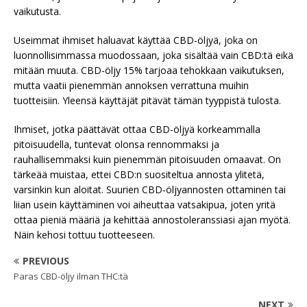
vaikutusta.
Useimmat ihmiset haluavat käyttää CBD-öljyä, joka on
luonnollisimmassa muodossaan, joka sisältää vain CBD:tä eikä
mitään muuta. CBD-öljy 15% tarjoaa tehokkaan vaikutuksen,
mutta vaatii pienemmän annoksen verrattuna muihin
tuotteisiin. Yleensä käyttäjät pitävät tämän tyyppistä tulosta.
Ihmiset, jotka päättävät ottaa CBD-öljyä korkeammalla
pitoisuudella, tuntevat olonsa rennommaksi ja
rauhallisemmaksi kuin pienemmän pitoisuuden omaavat. On
tärkeää muistaa, ettei CBD:n suositeltua annosta ylitetä,
varsinkin kun aloitat. Suurien CBD-öljyannosten ottaminen tai
liian usein käyttäminen voi aiheuttaa vatsakipua, joten yritä
ottaa pieniä määriä ja kehittää annostoleranssiasi ajan myötä.
Näin kehosi tottuu tuotteeseen.
PREVIOUS
Paras CBD-öljy ilman THC:tä
NEXT