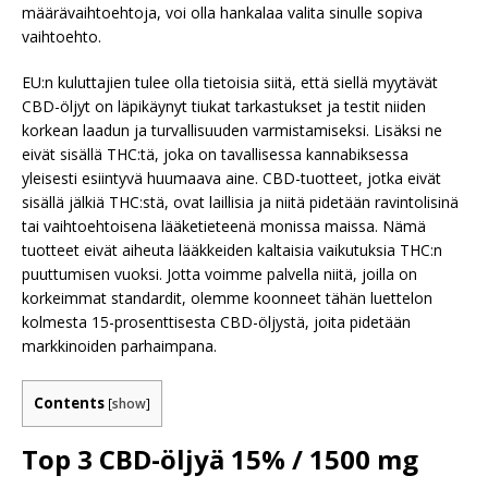
määrävaihtoehtoja, voi olla hankalaa valita sinulle sopiva
vaihtoehto.
EU:n kuluttajien tulee olla tietoisia siitä, että siellä myytävät
CBD-öljyt on läpikäynyt tiukat tarkastukset ja testit niiden
korkean laadun ja turvallisuuden varmistamiseksi. Lisäksi ne
eivät sisällä THC:tä, joka on tavallisessa kannabiksessa
yleisesti esiintyvä huumaava aine. CBD-tuotteet, jotka eivät
sisällä jälkiä THC:stä, ovat laillisia ja niitä pidetään ravintolisinä
tai vaihtoehtoisena lääketieteenä monissa maissa. Nämä
tuotteet eivät aiheuta lääkkeiden kaltaisia vaikutuksia THC:n
puuttumisen vuoksi. Jotta voimme palvella niitä, joilla on
korkeimmat standardit, olemme koonneet tähän luettelon
kolmesta 15-prosenttisesta CBD-öljystä, joita pidetään
markkinoiden parhaimpana.
Contents
[
show
]
Top 3 CBD-öljyä 15% / 1500 mg