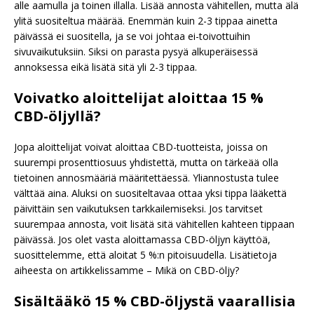
alle aamulla ja toinen illalla. Lisää annosta vähitellen, mutta älä
ylitä suositeltua määrää. Enemmän kuin 2-3 tippaa ainetta
päivässä ei suositella, ja se voi johtaa ei-toivottuihin
sivuvaikutuksiin. Siksi on parasta pysyä alkuperäisessä
annoksessa eikä lisätä sitä yli 2-3 tippaa.
Voivatko aloittelijat aloittaa 15 %
CBD-öljyllä?
Jopa aloittelijat voivat aloittaa CBD-tuotteista, joissa on
suurempi prosenttiosuus yhdistettä, mutta on tärkeää olla
tietoinen annosmääriä määritettäessä. Yliannostusta tulee
välttää aina. Aluksi on suositeltavaa ottaa yksi tippa lääkettä
päivittäin sen vaikutuksen tarkkailemiseksi. Jos tarvitset
suurempaa annosta, voit lisätä sitä vähitellen kahteen tippaan
päivässä. Jos olet vasta aloittamassa CBD-öljyn käyttöä,
suosittelemme, että aloitat 5 %:n pitoisuudella. Lisätietoja
aiheesta on artikkelissamme – Mikä on CBD-öljy?
Sisältääkö 15 % CBD-öljystä vaarallisia