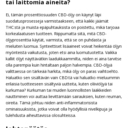
tai laittomia aineita?
Ei, tämän prosenttiosuuden CBD-öljy on käynyt läpi
suodatusprosesseja varmistaakseen, että kaikki jäämät
THC:stä ja muista epäpuhtauksista on poistettu, mikä tarjoaa
korkealaatuisen tuotteen. Riippumatta siitä, mitä CBD-
öljyprosenttia käytät, varmista, että se on puhdasta ja
mieluiten luomua. Synteettiset lisäaineet voivat heikentää öljyn
myönteistä vaikutusta, joten etsi aina luomutuotetta. Vaikka
kalliit öljyt näyttävätkin laadukkaammilta, niiden ei aina tarvitse
olla parempia kuin hintaltaan paljon halvempia. CBD-öljyä
valittaessa on tärkeää harkita, mikä öljy on paras vaihtoehto.
Haluatko sen sisältävän vain CBD:tä vai haluatko mieluummin
erilaisia tuotteeseen sisältyviä uutteita, kuten oliiviöljyä tai
kurkumaa? Kurkuman tai muiden luonnollisten lääkkeiden
nauttiminen voi auttaa lievittämään sairauksien, kuten reuman,
oireita. Tämä johtuu niiden anti-inflammatorisista
ominaisuuksista, jotka voivat olla hyödyllisiä nivelkipuja ja
tulehdusta aiheuttavissa olosuhteissa.