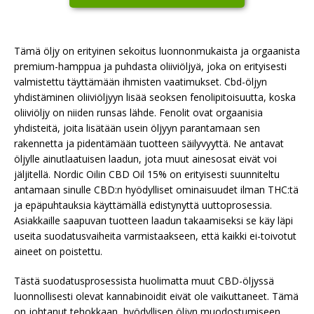
Tämä öljy on erityinen sekoitus luonnonmukaista ja orgaanista
premium-hamppua ja puhdasta oliiviöljyä, joka on erityisesti
valmistettu täyttämään ihmisten vaatimukset. Cbd-öljyn
yhdistäminen oliiviöljyyn lisää seoksen fenolipitoisuutta, koska
oliiviöljy on niiden runsas lähde. Fenolit ovat orgaanisia
yhdisteitä, joita lisätään usein öljyyn parantamaan sen
rakennetta ja pidentämään tuotteen säilyvyyttä. Ne antavat
öljylle ainutlaatuisen laadun, jota muut ainesosat eivät voi
jäljitellä. Nordic Oilin CBD Oil 15% on erityisesti suunniteltu
antamaan sinulle CBD:n hyödylliset ominaisuudet ilman THC:tä
ja epäpuhtauksia käyttämällä edistynyttä uuttoprosessia.
Asiakkaille saapuvan tuotteen laadun takaamiseksi se käy läpi
useita suodatusvaiheita varmistaakseen, että kaikki ei-toivotut
aineet on poistettu.
Tästä suodatusprosessista huolimatta muut CBD-öljyssä
luonnollisesti olevat kannabinoidit eivät ole vaikuttaneet. Tämä
on johtanut tehokkaan, hyödyllisen öljyn muodostumiseen,