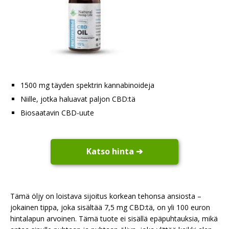
1500 mg täyden spektrin kannabinoideja
Niille, jotka haluavat paljon CBD:tä
Biosaatavin CBD-uute
Katso hinta ➔
Tämä öljy on loistava sijoitus korkean tehonsa ansiosta –
jokainen tippa, joka sisältää 7,5 mg CBD:tä, on yli 100 euron
hintalapun arvoinen. Tämä tuote ei sisällä epäpuhtauksia, mikä