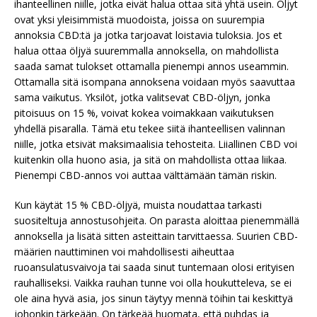
ihanteellinen niille, jotka eivät halua ottaa sitä yhtä usein. Öljyt
ovat yksi yleisimmistä muodoista, joissa on suurempia
annoksia CBD:tä ja jotka tarjoavat loistavia tuloksia. Jos et
halua ottaa öljyä suuremmalla annoksella, on mahdollista
saada samat tulokset ottamalla pienempi annos useammin.
Ottamalla sitä isompana annoksena voidaan myös saavuttaa
sama vaikutus. Yksilöt, jotka valitsevat CBD-öljyn, jonka
pitoisuus on 15 %, voivat kokea voimakkaan vaikutuksen
yhdellä pisaralla. Tämä etu tekee siitä ihanteellisen valinnan
niille, jotka etsivät maksimaalisia tehosteita. Liiallinen CBD voi
kuitenkin olla huono asia, ja sitä on mahdollista ottaa liikaa.
Pienempi CBD-annos voi auttaa välttämään tämän riskin.
Kun käytät 15 % CBD-öljyä, muista noudattaa tarkasti
suositeltuja annostusohjeita. On parasta aloittaa pienemmällä
annoksella ja lisätä sitten asteittain tarvittaessa. Suurien CBD-
määrien nauttiminen voi mahdollisesti aiheuttaa
ruoansulatusvaivoja tai saada sinut tuntemaan olosi erityisen
rauhalliseksi. Vaikka rauhan tunne voi olla houkutteleva, se ei
ole aina hyvä asia, jos sinun täytyy mennä töihin tai keskittyä
johonkin tärkeään. On tärkeää huomata, että puhdas ja