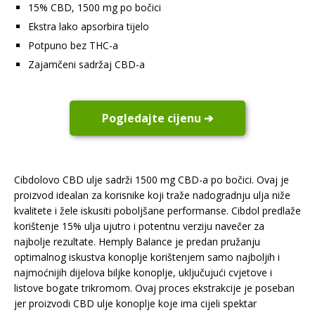
15% CBD, 1500 mg po bočici
Ekstra lako apsorbira tijelo
Potpuno bez THC-a
Zajamčeni sadržaj CBD-a
Pogledajte cijenu ➔
Cibdolovo CBD ulje sadrži 1500 mg CBD-a po bočici. Ovaj je
proizvod idealan za korisnike koji traže nadogradnju ulja niže
kvalitete i žele iskusiti poboljšane performanse. Cibdol predlaže
korištenje 15% ulja ujutro i potentnu verziju navečer za
najbolje rezultate. Hemply Balance je predan pružanju
optimalnog iskustva konoplje korištenjem samo najboljih i
najmoćnijih dijelova biljke konoplje, uključujući cvjetove i
listove bogate trikromom. Ovaj proces ekstrakcije je poseban
jer proizvodi CBD ulje konoplje koje ima cijeli spektar