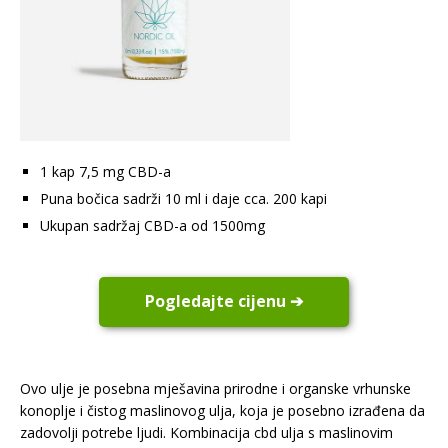
1 kap 7,5 mg CBD-a
Puna bočica sadrži 10 ml i daje cca. 200 kapi
Ukupan sadržaj CBD-a od 1500mg
Pogledajte cijenu ➔
Ovo ulje je posebna mješavina prirodne i organske vrhunske
konoplje i čistog maslinovog ulja, koja je posebno izrađena da
zadovolji potrebe ljudi. Kombinacija cbd ulja s maslinovim