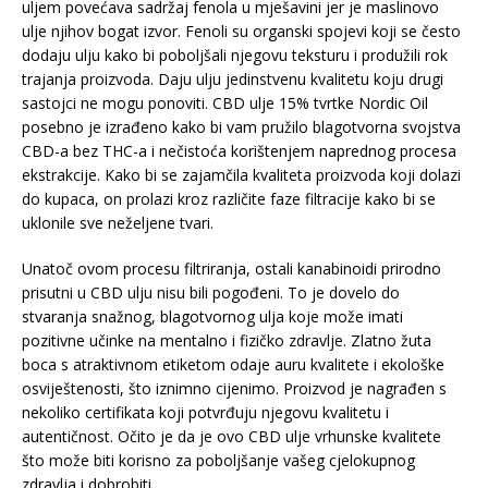
uljem povećava sadržaj fenola u mješavini jer je maslinovo
ulje njihov bogat izvor. Fenoli su organski spojevi koji se često
dodaju ulju kako bi poboljšali njegovu teksturu i produžili rok
trajanja proizvoda. Daju ulju jedinstvenu kvalitetu koju drugi
sastojci ne mogu ponoviti. CBD ulje 15% tvrtke Nordic Oil
posebno je izrađeno kako bi vam pružilo blagotvorna svojstva
CBD-a bez THC-a i nečistoća korištenjem naprednog procesa
ekstrakcije. Kako bi se zajamčila kvaliteta proizvoda koji dolazi
do kupaca, on prolazi kroz različite faze filtracije kako bi se
uklonile sve neželjene tvari.
Unatoč ovom procesu filtriranja, ostali kanabinoidi prirodno
prisutni u CBD ulju nisu bili pogođeni. To je dovelo do
stvaranja snažnog, blagotvornog ulja koje može imati
pozitivne učinke na mentalno i fizičko zdravlje. Zlatno žuta
boca s atraktivnom etiketom odaje auru kvalitete i ekološke
osviještenosti, što iznimno cijenimo. Proizvod je nagrađen s
nekoliko certifikata koji potvrđuju njegovu kvalitetu i
autentičnost. Očito je da je ovo CBD ulje vrhunske kvalitete
što može biti korisno za poboljšanje vašeg cjelokupnog
zdravlja i dobrobiti.