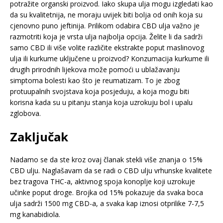
potražite organski proizvod. Iako skupa ulja mogu izgledati kao
da su kvalitetnija, ne moraju uvijek biti bolja od onih koja su
cjenovno puno jeftinija. Prilikom odabira CBD ulja važno je
razmotriti koja je vrsta ulja najbolja opcija. Želite li da sadrži
samo CBD ili više volite različite ekstrakte poput maslinovog
ulja ili kurkume uključene u proizvod? Konzumacija kurkume ili
drugih prirodnih lijekova može pomoći u ublažavanju
simptoma bolesti kao što je reumatizam. To je zbog
protuupalnih svojstava koja posjeduju, a koja mogu biti
korisna kada su u pitanju stanja koja uzrokuju bol i upalu
zglobova.
Zaključak
Nadamo se da ste kroz ovaj članak stekli više znanja o 15%
CBD ulju. Naglašavam da se radi o CBD ulju vrhunske kvalitete
bez tragova THC-a, aktivnog spoja konoplje koji uzrokuje
učinke poput droge. Brojka od 15% pokazuje da svaka boca
ulja sadrži 1500 mg CBD-a, a svaka kap iznosi otprilike 7-7,5
mg kanabidiola.