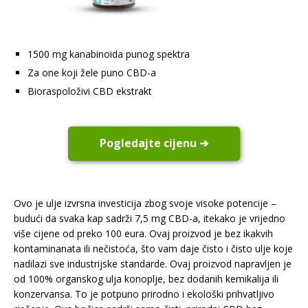
1500 mg kanabinoida punog spektra
Za one koji žele puno CBD-a
Bioraspoloživi CBD ekstrakt
Pogledajte cijenu ➔
Ovo je ulje izvrsna investicija zbog svoje visoke potencije –
budući da svaka kap sadrži 7,5 mg CBD-a, itekako je vrijedno
više cijene od preko 100 eura. Ovaj proizvod je bez ikakvih
kontaminanata ili nečistoća, što vam daje čisto i čisto ulje koje
nadilazi sve industrijske standarde. Ovaj proizvod napravljen je
od 100% organskog ulja konoplje, bez dodanih kemikalija ili
konzervansa. To je potpuno prirodno i ekološki prihvatljivo