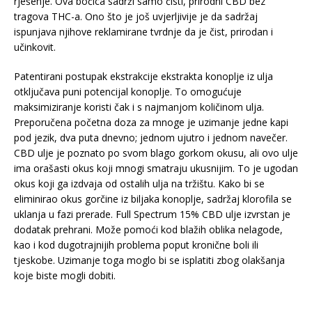
rješenje. Ova bočica sadrži samo čisti, prirodni CBD bez
tragova THC-a. Ono što je još uvjerljivije je da sadržaj
ispunjava njihove reklamirane tvrdnje da je čist, prirodan i
učinkovit.
Patentirani postupak ekstrakcije ekstrakta konoplje iz ulja
otključava puni potencijal konoplje. To omogućuje
maksimiziranje koristi čak i s najmanjom količinom ulja.
Preporučena početna doza za mnoge je uzimanje jedne kapi
pod jezik, dva puta dnevno; jednom ujutro i jednom navečer.
CBD ulje je poznato po svom blago gorkom okusu, ali ovo ulje
ima orašasti okus koji mnogi smatraju ukusnijim. To je ugodan
okus koji ga izdvaja od ostalih ulja na tržištu. Kako bi se
eliminirao okus gorčine iz biljaka konoplje, sadržaj klorofila se
uklanja u fazi prerade. Full Spectrum 15% CBD ulje izvrstan je
dodatak prehrani. Može pomoći kod blažih oblika nelagode,
kao i kod dugotrajnijih problema poput kronične boli ili
tjeskobe. Uzimanje toga moglo bi se isplatiti zbog olakšanja
koje biste mogli dobiti.