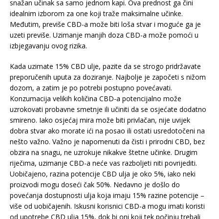
snažan učinak sa samo jednom kapi. Ova prednost ga čini
idealnim izborom za one koji traže maksimalne učinke.
Međutim, previše CBD-a može biti loša stvar i moguće ga je
uzeti previše. Uzimanje manjih doza CBD-a može pomoći u
izbjegavanju ovog rizika.
Kada uzimate 15% CBD ulje, pazite da se strogo pridržavate
preporučenih uputa za doziranje. Najbolje je započeti s nižom
dozom, a zatim je po potrebi postupno povećavati.
Konzumacija velikih količina CBD-a potencijalno može
uzrokovati probavne smetnje ili učiniti da se osjećate dodatno
smireno. Iako osjećaj mira može biti privlačan, nije uvijek
dobra stvar ako morate ići na posao ili ostati usredotočeni na
nešto važno. Važno je napomenuti da čisti i prirodni CBD, bez
obzira na snagu, ne uzrokuje nikakve štetne učinke. Drugim
riječima, uzimanje CBD-a neće vas razboljeti niti povrijediti.
Uobičajeno, razina potencije CBD ulja je oko 5%, iako neki
proizvodi mogu doseći čak 50%. Nedavno je došlo do
povećanja dostupnosti ulja koja imaju 15% razine potencije –
više od uobičajenih. Iskusni korisnici CBD-a mogu imati koristi
od upotrebe CBD ulja 15%, dok bi oni koji tek počinju trebali