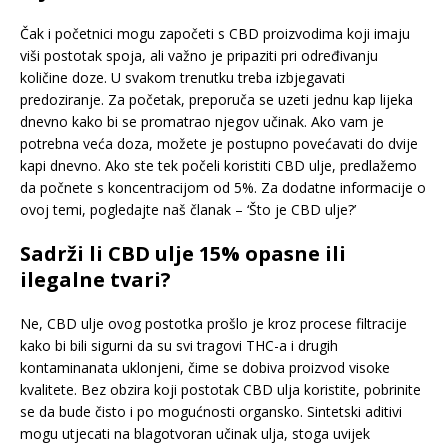
Čak i početnici mogu započeti s CBD proizvodima koji imaju
viši postotak spoja, ali važno je pripaziti pri određivanju
količine doze. U svakom trenutku treba izbjegavati
predoziranje. Za početak, preporuča se uzeti jednu kap lijeka
dnevno kako bi se promatrao njegov učinak. Ako vam je
potrebna veća doza, možete je postupno povećavati do dvije
kapi dnevno. Ako ste tek počeli koristiti CBD ulje, predlažemo
da počnete s koncentracijom od 5%. Za dodatne informacije o
ovoj temi, pogledajte naš članak – ‘Što je CBD ulje?’
Sadrži li CBD ulje 15% opasne ili
ilegalne tvari?
Ne, CBD ulje ovog postotka prošlo je kroz procese filtracije
kako bi bili sigurni da su svi tragovi THC-a i drugih
kontaminanata uklonjeni, čime se dobiva proizvod visoke
kvalitete. Bez obzira koji postotak CBD ulja koristite, pobrinite
se da bude čisto i po mogućnosti organsko. Sintetski aditivi
mogu utjecati na blagotvoran učinak ulja, stoga uvijek