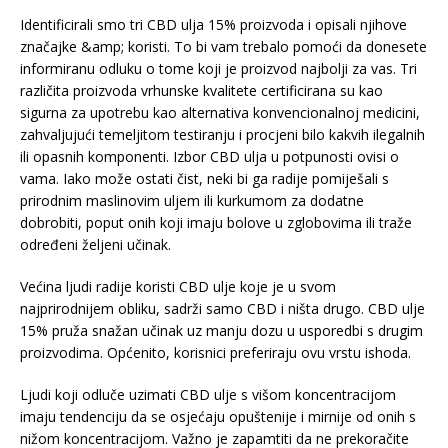
Identificirali smo tri CBD ulja 15% proizvoda i opisali njihove
značajke &amp; koristi. To bi vam trebalo pomoći da donesete
informiranu odluku o tome koji je proizvod najbolji za vas. Tri
različita proizvoda vrhunske kvalitete certificirana su kao
sigurna za upotrebu kao alternativa konvencionalnoj medicini,
zahvaljujući temeljitom testiranju i procjeni bilo kakvih ilegalnih
ili opasnih komponenti. Izbor CBD ulja u potpunosti ovisi o
vama. Iako može ostati čist, neki bi ga radije pomiješali s
prirodnim maslinovim uljem ili kurkumom za dodatne
dobrobiti, poput onih koji imaju bolove u zglobovima ili traže
određeni željeni učinak.
Većina ljudi radije koristi CBD ulje koje je u svom
najprirodnijem obliku, sadrži samo CBD i ništa drugo. CBD ulje
15% pruža snažan učinak uz manju dozu u usporedbi s drugim
proizvodima. Općenito, korisnici preferiraju ovu vrstu ishoda.
Ljudi koji odluče uzimati CBD ulje s višom koncentracijom
imaju tendenciju da se osjećaju opuštenije i mirnije od onih s
nižom koncentracijom. Važno je zapamtiti da ne prekoračite