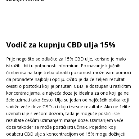
Vodič za kupnju CBD ulja 15%
Prije nego što se odlučite za 15% CBD ulje, korisno je malo
istražiti i biti u potpunosti informiran. Poznavanje ključnih
čimbenika na koje treba obratiti pozornost može vam pomoći
da pronađete najbolju opciju. Očito je da će željeni rezultat
ovisiti o postotku koji je prisutan. CBD je dostupan u različitim
koncentracijama, a najveća doza je idealna za one koji ga ne
žele uzimati tako često. Ulja su jedan od najčešćih oblika koji
sadrže veće doze CBD-a i daju izvrsne rezultate. Ako ne želite
uzimati ulje s većom dozom, tada je moguće postići iste
rezultate češćim uzimanjem manje doze. Uzimanjem veće
doze također se može postići isti učinak. Pojedinci koji
odaberu CBD ulje s koncentracijom od 15% mogu doživjeti