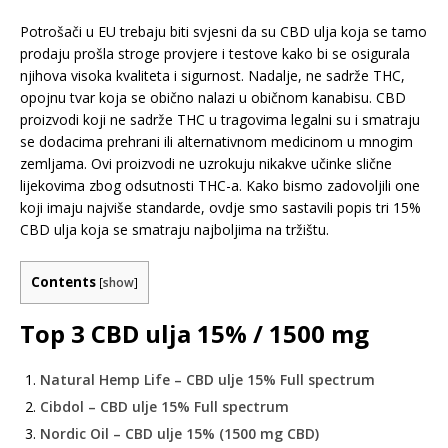
Potrošači u EU trebaju biti svjesni da su CBD ulja koja se tamo
prodaju prošla stroge provjere i testove kako bi se osigurala
njihova visoka kvaliteta i sigurnost. Nadalje, ne sadrže THC,
opojnu tvar koja se obično nalazi u običnom kanabisu. CBD
proizvodi koji ne sadrže THC u tragovima legalni su i smatraju
se dodacima prehrani ili alternativnom medicinom u mnogim
zemljama. Ovi proizvodi ne uzrokuju nikakve učinke slične
lijekovima zbog odsutnosti THC-a. Kako bismo zadovoljili one
koji imaju najviše standarde, ovdje smo sastavili popis tri 15%
CBD ulja koja se smatraju najboljima na tržištu.
Contents
[
show
]
Top 3 CBD ulja 15% / 1500 mg
Natural Hemp Life – CBD ulje 15% Full spectrum
Cibdol – CBD ulje 15% Full spectrum
Nordic Oil – CBD ulje 15% (1500 mg CBD)