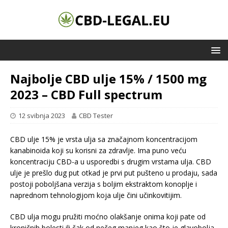
Najbolje CBD ulje 15% / 1500 mg
2023 – CBD Full spectrum
12 svibnja 2023
CBD Tester
CBD ulje 15% je vrsta ulja sa značajnom koncentracijom
kanabinoida koji su korisni za zdravlje. Ima puno veću
koncentraciju CBD-a u usporedbi s drugim vrstama ulja. CBD
ulje je prešlo dug put otkad je prvi put pušteno u prodaju, sada
postoji poboljšana verzija s boljim ekstraktom konoplje i
naprednom tehnologijom koja ulje čini učinkovitijim.
CBD ulja mogu pružiti moćno olakšanje onima koji pate od
kroničnih bolesti ili čak od nečeg manjeg kao što je glavobolja.