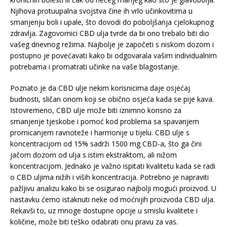
Njihova protuupalna svojstva čine ih vrlo učinkovitima u
smanjenju boli i upale, što dovodi do poboljšanja cjelokupnog
zdravlja. Zagovornici CBD ulja tvrde da bi ono trebalo biti dio
vašeg dnevnog režima. Najbolje je započeti s niskom dozom i
postupno je povećavati kako bi odgovarala vašim individualnim
potrebama i promatrati učinke na vaše blagostanje.
Poznato je da CBD ulje nekim korisnicima daje osjećaj
budnosti, sličan onom koji se obično osjeća kada se pije kava.
Istovremeno, CBD ulje može biti iznimno korisno za
smanjenje tjeskobe i pomoć kod problema sa spavanjem
promicanjem ravnoteže i harmonije u tijelu. CBD ulje s
koncentracijom od 15% sadrži 1500 mg CBD-a, što ga čini
jačom dozom od ulja s istim ekstraktom, ali nižom
koncentracijom. Jednako je važno ispitati kvalitetu kada se radi
o CBD uljima nižih i viših koncentracija. Potrebno je napraviti
pažljivu analizu kako bi se osigurao najbolji mogući proizvod. U
nastavku ćemo istaknuti neke od moćnijih proizvoda CBD ulja.
Rekavši to, uz mnoge dostupne opcije u smislu kvalitete i
količine, može biti teško odabrati onu pravu za vas.