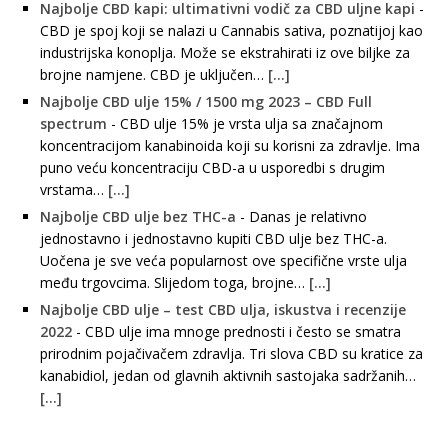
Najbolje CBD kapi: ultimativni vodič za CBD uljne kapi
-
CBD je spoj koji se nalazi u Cannabis sativa, poznatijoj kao
industrijska konoplja. Može se ekstrahirati iz ove biljke za
brojne namjene. CBD je uključen…
[...]
Najbolje CBD ulje 15% / 1500 mg 2023 – CBD Full
spectrum
-
CBD ulje 15% je vrsta ulja sa značajnom
koncentracijom kanabinoida koji su korisni za zdravlje. Ima
puno veću koncentraciju CBD-a u usporedbi s drugim
vrstama…
[...]
Najbolje CBD ulje bez THC-a
-
Danas je relativno
jednostavno i jednostavno kupiti CBD ulje bez THC-a.
Uočena je sve veća popularnost ove specifične vrste ulja
među trgovcima. Slijedom toga, brojne…
[...]
Najbolje CBD ulje – test CBD ulja, iskustva i recenzije
2022
-
CBD ulje ima mnoge prednosti i često se smatra
prirodnim pojačivačem zdravlja. Tri slova CBD su kratice za
kanabidiol, jedan od glavnih aktivnih sastojaka sadržanih…
[...]