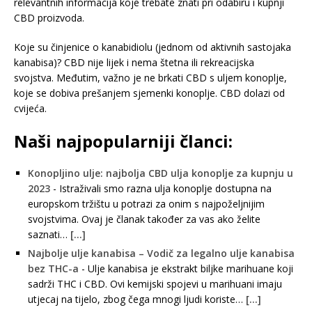
relevantnih informacija koje trebate znati pri odabiru i kupnji
CBD proizvoda.
Koje su činjenice o kanabidiolu (jednom od aktivnih sastojaka
kanabisa)? CBD nije lijek i nema štetna ili rekreacijska
svojstva. Međutim, važno je ne brkati CBD s uljem konoplje,
koje se dobiva prešanjem sjemenki konoplje. CBD dolazi od
cvijeća.
Naši najpopularniji članci:
Konopljino ulje: najbolja CBD ulja konoplje za kupnju u
2023
-
Istraživali smo razna ulja konoplje dostupna na
europskom tržištu u potrazi za onim s najpoželjnijim
svojstvima. Ovaj je članak također za vas ako želite
saznati…
[...]
Najbolje ulje kanabisa – Vodič za legalno ulje kanabisa
bez THC-a
-
Ulje kanabisa je ekstrakt biljke marihuane koji
sadrži THC i CBD. Ovi kemijski spojevi u marihuani imaju
utjecaj na tijelo, zbog čega mnogi ljudi koriste…
[...]