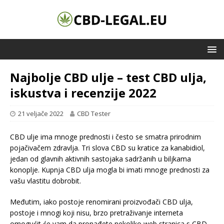
Najbolje CBD ulje – test CBD ulja,
iskustva i recenzije 2022
21 veljače 2022
CBD Tester
CBD ulje ima mnoge prednosti i često se smatra prirodnim
pojačivačem zdravlja. Tri slova CBD su kratice za kanabidiol,
jedan od glavnih aktivnih sastojaka sadržanih u biljkama
konoplje. Kupnja CBD ulja mogla bi imati mnoge prednosti za
vašu vlastitu dobrobit.
Međutim, iako postoje renomirani proizvođači CBD ulja,
postoje i mnogi koji nisu, brzo pretraživanje interneta
omogućit će vam da pronađete nekoliko web stranica s CBD