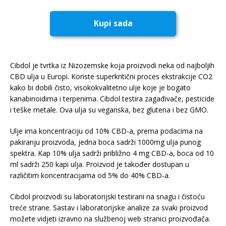
Kupi sada
Cibdol je tvrtka iz Nizozemske koja proizvodi neka od najboljih
CBD ulja u Europi. Koriste superkritični proces ekstrakcije CO2
kako bi dobili čisto, visokokvalitetno ulje koje je bogato
kanabinoidima i terpenima. Cibdol testira zagađivače, pesticide
i teške metale. Ova ulja su veganska, bez glutena i bez GMO.
Ulje ima koncentraciju od 10% CBD-a, prema podacima na
pakiranju proizvoda, jedna boca sadrži 1000mg ulja punog
spektra. Kap 10% ulja sadrži približno 4 mg CBD-a, boca od 10
ml sadrži 250 kapi ulja. Proizvod je također dostupan u
različitim koncentracijama od 5% do 40% CBD-a.
Cibdol proizvodi su laboratorijski testirani na snagu i čistoću
treće strane. Sastav i laboratorijske analize za svaki proizvod
možete vidjeti izravno na službenoj web stranici proizvođača.