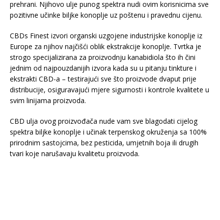
prehrani. Njihovo ulje punog spektra nudi ovim korisnicima sve
pozitivne učinke biljke konoplje uz poštenu i pravednu cijenu.
CBDs Finest izvori organski uzgojene industrijske konoplje iz
Europe za njihov najčišći oblik ekstrakcije konoplje. Tvrtka je
strogo specijalizirana za proizvodnju kanabidiola što ih čini
jednim od najpouzdanijih izvora kada su u pitanju tinkture i
ekstrakti CBD-a – testirajući sve što proizvode dvaput prije
distribucije, osiguravajući mjere sigurnosti i kontrole kvalitete u
svim linijama proizvoda.
CBD ulja ovog proizvođača nude vam sve blagodati cijelog
spektra biljke konoplje i učinak terpenskog okruženja sa 100%
prirodnim sastojcima, bez pesticida, umjetnih boja ili drugih
tvari koje narušavaju kvalitetu proizvoda.