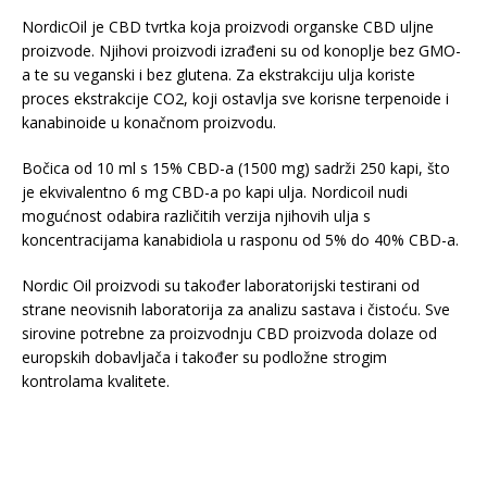
NordicOil je CBD tvrtka koja proizvodi organske CBD uljne
proizvode. Njihovi proizvodi izrađeni su od konoplje bez GMO-
a te su veganski i bez glutena. Za ekstrakciju ulja koriste
proces ekstrakcije CO2, koji ostavlja sve korisne terpenoide i
kanabinoide u konačnom proizvodu.
Bočica od 10 ml s 15% CBD-a (1500 mg) sadrži 250 kapi, što
je ekvivalentno 6 mg CBD-a po kapi ulja. Nordicoil nudi
mogućnost odabira različitih verzija njihovih ulja s
koncentracijama kanabidiola u rasponu od 5% do 40% CBD-a.
Nordic Oil proizvodi su također laboratorijski testirani od
strane neovisnih laboratorija za analizu sastava i čistoću. Sve
sirovine potrebne za proizvodnju CBD proizvoda dolaze od
europskih dobavljača i također su podložne strogim
kontrolama kvalitete.