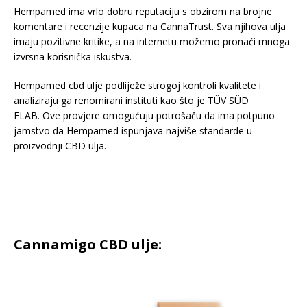
Hempamed ima vrlo dobru reputaciju s obzirom na brojne
komentare i recenzije kupaca na CannaTrust. Sva njihova ulja
imaju pozitivne kritike, a na internetu možemo pronaći mnoga
izvrsna korisnička iskustva.
Hempamed cbd ulje podliježe strogoj kontroli kvalitete i
analiziraju ga renomirani instituti kao što je TÜV SÜD
ELAB. Ove provjere omogućuju potrošaču da ima potpuno
jamstvo da Hempamed ispunjava najviše standarde u
proizvodnji CBD ulja.
Cannamigo CBD ulje: