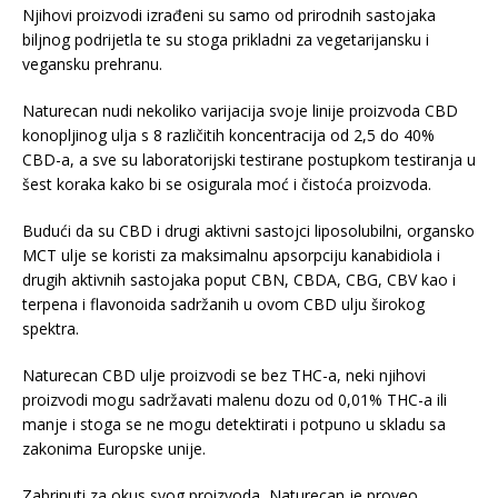
Njihovi proizvodi izrađeni su samo od prirodnih sastojaka
biljnog podrijetla te su stoga prikladni za vegetarijansku i
vegansku prehranu.
Naturecan nudi nekoliko varijacija svoje linije proizvoda CBD
konopljinog ulja s 8 različitih koncentracija od 2,5 do 40%
CBD-a, a sve su laboratorijski testirane postupkom testiranja u
šest koraka kako bi se osigurala moć i čistoća proizvoda.
Budući da su CBD i drugi aktivni sastojci liposolubilni, organsko
MCT ulje se koristi za maksimalnu apsorpciju kanabidiola i
drugih aktivnih sastojaka poput CBN, CBDA, CBG, CBV kao i
terpena i flavonoida sadržanih u ovom CBD ulju širokog
spektra.
Naturecan CBD ulje proizvodi se bez THC-a, neki njihovi
proizvodi mogu sadržavati malenu dozu od 0,01% THC-a ili
manje i stoga se ne mogu detektirati i potpuno u skladu sa
zakonima Europske unije.
Zabrinuti za okus svog proizvoda, Naturecan je proveo