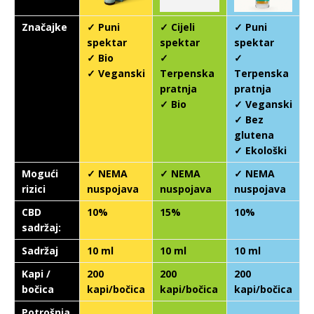
Značajke
✓ Puni
✓ Cijeli
✓ Puni
spektar
spektar
spektar
✓ Bio
✓
✓
✓ Veganski
Terpenska
Terpenska
pratnja
pratnja
✓ Bio
✓ Veganski
✓ Bez
glutena
✓ Ekološki
Mogući
✓ NEMA
✓ NEMA
✓ NEMA
rizici
nuspojava
nuspojava
nuspojava
CBD
10%
15%
10%
sadržaj:
Sadržaj
10 ml
10 ml
10 ml
Kapi /
200
200
200
bočica
kapi/bočica
kapi/bočica
kapi/bočica
Potrošnja