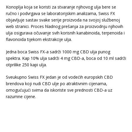
Konoplja koja se koristi za stvaranje njihovog ulja bere se
ručno i podvrgava se laboratorijskim analizama, Swiss FX
objavljuje sastav svake serije proizvoda na svojoj službenoj
web stranici. Proces hladnog prešanja za proizvodnju njihovih
ulja osigurava očuvanje svih korisnih kanabinoida, terpenoida i
flavonoida tijekom ekstrakcije ulja.
Jedna boca Swiss FX-a sadrži 1000 mg CBD ulja punog
spektra. Kap 10% ulja sadrži 4 mg CBD-a, boca od 10 ml sadrži
otprilike 250 kapi ulja.
Sveukupno Swiss FX jedan je od vodećih europskih CBD
brendova koji nudi CBD ulje po atraktivnim cijenama,
omogućujući svima da iskoriste sve prednosti CBD-a uz
razumne cijene.