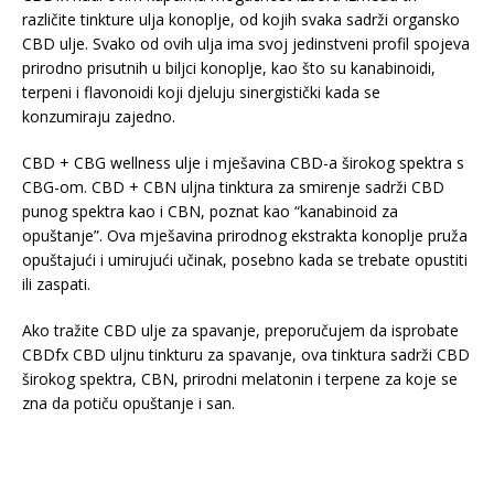
različite tinkture ulja konoplje, od kojih svaka sadrži organsko
CBD ulje. Svako od ovih ulja ima svoj jedinstveni profil spojeva
prirodno prisutnih u biljci konoplje, kao što su kanabinoidi,
terpeni i flavonoidi koji djeluju sinergistički kada se
konzumiraju zajedno.
CBD + CBG wellness ulje i mješavina CBD-a širokog spektra s
CBG-om. CBD + CBN uljna tinktura za smirenje sadrži CBD
punog spektra kao i CBN, poznat kao “kanabinoid za
opuštanje”. Ova mješavina prirodnog ekstrakta konoplje pruža
opuštajući i umirujući učinak, posebno kada se trebate opustiti
ili zaspati.
Ako tražite CBD ulje za spavanje, preporučujem da isprobate
CBDfx CBD uljnu tinkturu za spavanje, ova tinktura sadrži CBD
širokog spektra, CBN, prirodni melatonin i terpene za koje se
zna da potiču opuštanje i san.