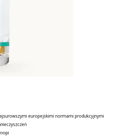
ajsurowszymi europejskimi normami produkcyjnymi
anieczyszczeń
onopi