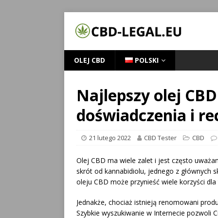
OLEJ CBD
POLSKI
Najlepszy olej CBD 
doświadczenia i re
21 lutego 2022
CBD Tester
CBD
Olej CBD ma wiele zalet i jest często uważa
skrót od kannabidiolu, jednego z głównych
oleju CBD może przynieść wiele korzyści dl
Jednakże, chociaż istnieją renomowani produc
Szybkie wyszukiwanie w Internecie pozwoli C