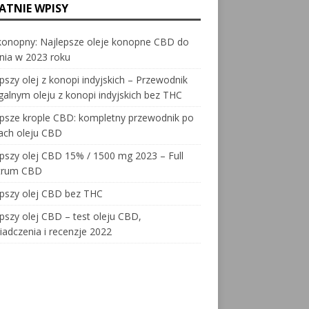
ATNIE WPISY
konopny: Najlepsze oleje konopne CBD do
nia w 2023 roku
pszy olej z konopi indyjskich – Przewodnik
galnym oleju z konopi indyjskich bez THC
psze krople CBD: kompletny przewodnik po
ach oleju CBD
pszy olej CBD 15% / 1500 mg 2023 – Full
trum CBD
epszy olej CBD bez THC
pszy olej CBD – test oleju CBD,
adczenia i recenzje 2022