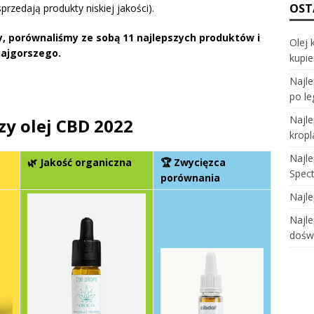
OST
przedają produkty niskiej jakości).
, porównaliśmy ze sobą 11 najlepszych produktów i
Olej 
najgorszego.
kupie
Najle
po le
Najle
zy olej CBD 2022
kropl
Najle
🌿 Jakość organiczna
🏆 Zwycięzca
Spec
porównania
Najl
Najle
doświ