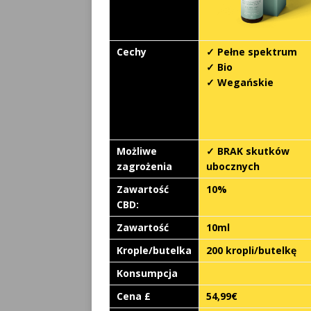
Cechy
✓ Pełne spektrum
✓ Bio
✓ Wegańskie
Możliwe
✓ BRAK skutków
zagrożenia
ubocznych
Zawartość
10%
CBD:
Zawartość
10ml
Krople/butelka
200 kropli/butelkę
Konsumpcja
Cena £
54,99€