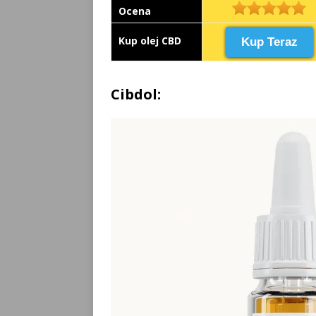
Ocena
Kup olej CBD
Kup Teraz
Cibdol: