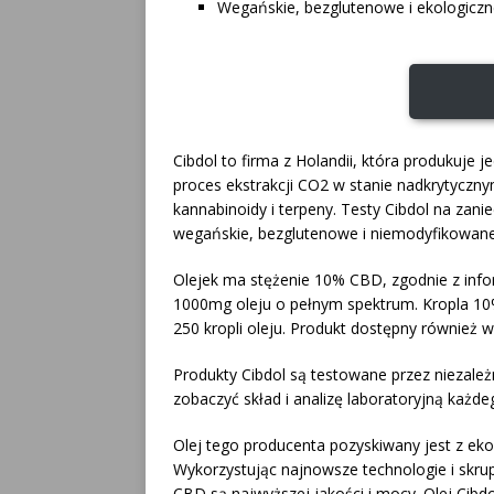
Wegańskie, bezglutenowe i ekologicz
Cibdol to firma z Holandii, która produkuje 
proces ekstrakcji CO2 w stanie nadkrytyczny
kannabinoidy i terpeny. Testy Cibdol na zanie
wegańskie, bezglutenowe i niemodyfikowane
Olejek ma stężenie 10% CBD, zgodnie z info
1000mg oleju o pełnym spektrum. Kropla 10
250 kropli oleju. Produkt dostępny również
Produkty Cibdol są testowane przez niezależ
zobaczyć skład i analizę laboratoryjną każde
Olej tego producenta pozyskiwany jest z eko
Wykorzystując najnowsze technologie i skrup
CBD są najwyższej jakości i mocy. Olej Cibdo