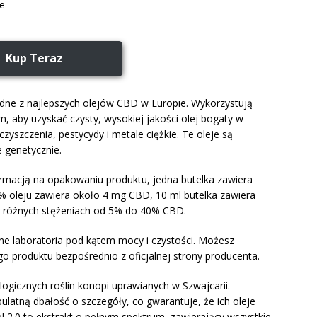
ne
Kup Teraz
jedne z najlepszych olejów CBD w Europie. Wykorzystują
m, aby uzyskać czysty, wysokiej jakości olej bogaty w
czyszczenia, pestycydy i metale ciężkie. Te oleje są
 genetycznie.
rmacją na opakowaniu produktu, jedna butelka zawiera
% oleju zawiera około 4 mg CBD, 10 ml butelka zawiera
 w różnych stężeniach od 5% do 40% CBD.
ne laboratoria pod kątem mocy i czystości. Możesz
go produktu bezpośrednio z oficjalnej strony producenta.
logicznych roślin konopi uprawianych w Szwajcarii.
ulatną dbałość o szczegóły, co gwarantuje, że ich oleje
l 2.0 to ekstrakt o pełnym spektrum, zawierający wszystkie