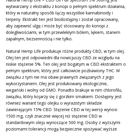
wytwarzany z ekstraktu z konopi o pełnym spektrum działania,
który w naturalny sposób łączy wszystkie kannabinoidy i
terpeny. Ekstrakt ten jest biodostępny i został opracowany,
aby zapewnić ulgę i może być stosowany do konopi z
dolegliwościami, w tym przewlekłym bólem, lękiem, stanem
zapalnym, bezsennością i nie tylko.
Natural Hemp Life produkuje różne produkty CBD, w tym olej.
Olej ten jest odpowiedni dla nowicjuszy CBD ze względu na
niskie stężenie 5%. Ten olej jest bogatym w CBD ekstraktem o
pełnym spektrum, który jest całkowicie pozbawiony THC. W
związku z tym nie ma obaw prawnych związanych z jego
wykorzystaniem. Olej jest produkowany ekologicznie,
wegański i wolny od GMO. Ponadto brakuje w nim chlorofilu,
związku, który kojarzy się z gorzkim smakiem. Dostępny jest
również wariant tego olejku o wyrazistym składzie
zawierającym 15% CBD. Stężenie CBD w tej wersji wynosi
1500 mg, czyli znacznie więcej niż stężenie CBD w
standardowym oleju wynoszące 500 mg. Osoby z wyższymi
poziomami tolerancji mogą bezpiecznie spożywać wyższe