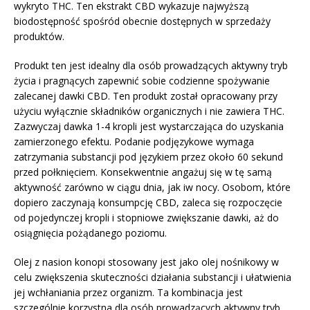
wykryto THC. Ten ekstrakt CBD wykazuje najwyższą
biodostępność spośród obecnie dostępnych w sprzedaży
produktów.
Produkt ten jest idealny dla osób prowadzących aktywny tryb
życia i pragnących zapewnić sobie codzienne spożywanie
zalecanej dawki CBD. Ten produkt został opracowany przy
użyciu wyłącznie składników organicznych i nie zawiera THC.
Zazwyczaj dawka 1-4 kropli jest wystarczająca do uzyskania
zamierzonego efektu. Podanie podjęzykowe wymaga
zatrzymania substancji pod językiem przez około 60 sekund
przed połknięciem. Konsekwentnie angażuj się w tę samą
aktywność zarówno w ciągu dnia, jak iw nocy. Osobom, które
dopiero zaczynają konsumpcję CBD, zaleca się rozpoczęcie
od pojedynczej kropli i stopniowe zwiększanie dawki, aż do
osiągnięcia pożądanego poziomu.
Olej z nasion konopi stosowany jest jako olej nośnikowy w
celu zwiększenia skuteczności działania substancji i ułatwienia
jej wchłaniania przez organizm. Ta kombinacja jest
szczególnie korzystna dla osób prowadzących aktywny tryb