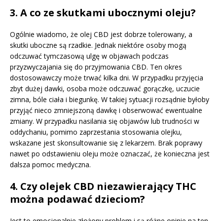
3. A co ze skutkami ubocznymi oleju?
Ogólnie wiadomo, że olej CBD jest dobrze tolerowany, a
skutki uboczne są rzadkie. Jednak niektóre osoby mogą
odczuwać tymczasową ulgę w objawach podczas
przyzwyczajania się do przyjmowania CBD. Ten okres
dostosowawczy może trwać kilka dni. W przypadku przyjęcia
zbyt dużej dawki, osoba może odczuwać gorączkę, uczucie
zimna, bóle ciała i biegunkę. W takiej sytuacji rozsądnie byłoby
przyjąć nieco zmniejszoną dawkę i obserwować ewentualne
zmiany. W przypadku nasilania się objawów lub trudności w
oddychaniu, pomimo zaprzestania stosowania olejku,
wskazane jest skonsultowanie się z lekarzem. Brak poprawy
nawet po odstawieniu oleju może oznaczać, że konieczna jest
dalsza pomoc medyczna.
4. Czy olejek CBD niezawierający THC
można podawać dzieciom?
Jest to emocjonalnie złożony problem i są różne opinie na ten