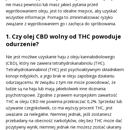
nie masz pewności lub masz jakieś pytania przed
wypróbowaniem oleju, jest to idealne miejsce, aby uzyskać
wszystkie informacje. Pomaga to zminimalizować ryzyko
związane z wypróbowaniem go i zachęca do spróbowania.
1. Czy olej CBD wolny od THC powoduje
odurzenie?
Nie jest możliwe uzyskanie haju z oleju kannabidiolowego
(CBD), który nie zawiera tetrahydrokanabinolu (THC).
Tetrahydrokannabinol (THC) jest psychoaktywnym składnikiem
konopi indyjskich, a jego brak w oleju zapobiega działaniu
odurzającemu. W związku z tym nie może powodować, że
ludzie są na haju lub mają jakiekolwiek inne doznania
psychotropowe. Zgodnie z prawem europejskim zawartość
THC w oleju CBD nie powinna przekraczać 0,2%. Sprzedaż lub
używanie czegokolwiek, co ma wyższy procent THC, jest
uważane za nielegalne. Niemniej jednak, jeśli zostaniesz
przebadany na obecność narkotyków, olej bez THC może dać
pozytywny wynik; niemniej jednak nie możesz zostać ukarany