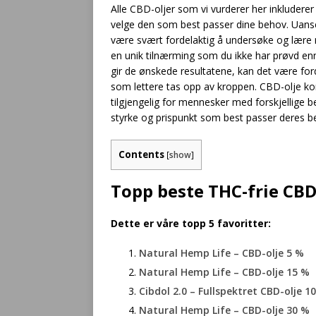
Alle CBD-oljer som vi vurderer her inkludere
velge den som best passer dine behov. Uanse
være svært fordelaktig å undersøke og lære 
en unik tilnærming som du ikke har prøvd ennå
gir de ønskede resultatene, kan det være ford
som lettere tas opp av kroppen. CBD-olje kom
tilgjengelig for mennesker med forskjellige b
styrke og prispunkt som best passer deres b
Contents
[
show
]
Topp beste THC-frie CBD
Dette er våre topp 5 favoritter:
Natural Hemp Life – CBD-olje 5 %
Natural Hemp Life – CBD-olje 15 %
Cibdol 2.0 – Fullspektret CBD-olje 1
Natural Hemp Life – CBD-olje 30 %