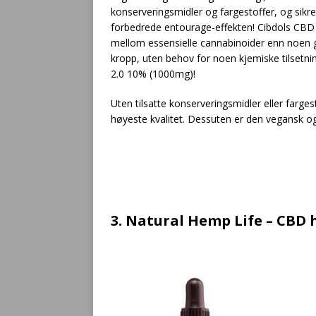
konserveringsmidler og fargestoffer, og sikrer
forbedrede entourage-effekten! Cibdols CBD Oil
mellom essensielle cannabinoider enn noen g
kropp, uten behov for noen kjemiske tilsetning
2.0 10% (1000mg)!
Uten tilsatte konserveringsmidler eller farge
høyeste kvalitet. Dessuten er den vegansk og 
3.
Natural Hemp Life – CBD