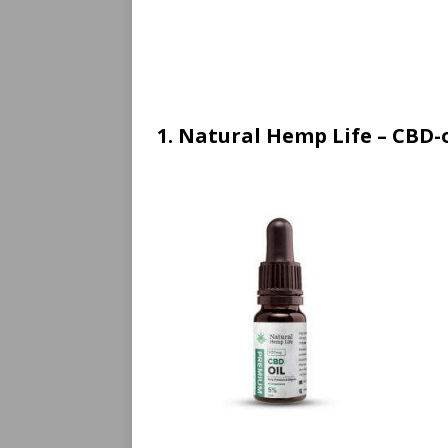
1.
Natural Hemp Life – CBD-o