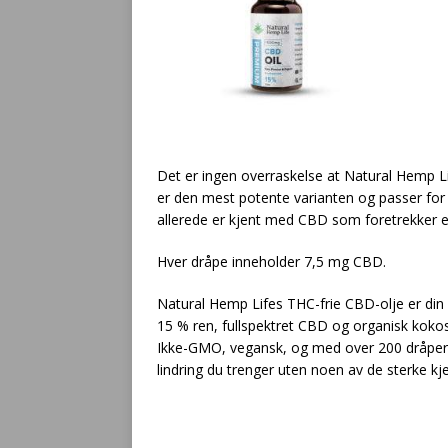
Det er ingen overraskelse at Natural Hemp L
er den mest potente varianten og passer fo
allerede er kjent med CBD som foretrekker e
Hver dråpe inneholder 7,5 mg CBD.
Natural Hemp Lifes THC-frie CBD-olje er din al
15 % ren, fullspektret CBD og organisk kokos
Ikke-GMO, vegansk, og med over 200 dråper p
lindring du trenger uten noen av de sterke kj