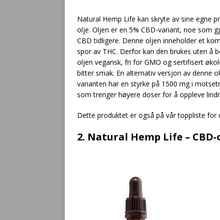
Natural Hemp Life kan skryte av sine egne 
olje. Oljen er en 5% CBD-variant, noe som gj
CBD tidligere. Denne oljen inneholder et kom
spor av THC. Derfor kan den brukes uten å bek
oljen vegansk, fri for GMO og sertifisert økolo
bitter smak. En alternativ versjon av denne 
varianten har en styrke på 1500 mg i motsetn
som trenger høyere doser for å oppleve lindr
Dette produktet er også på vår toppliste for
2.
Natural Hemp Life – CBD-o