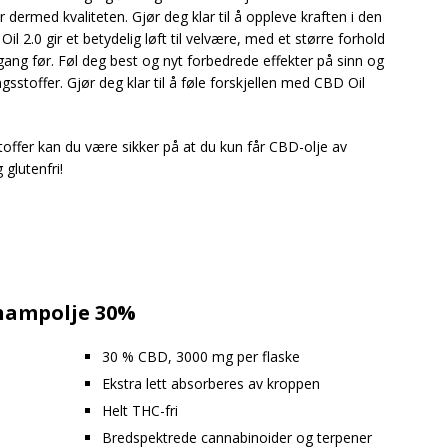
 dermed kvaliteten. Gjør deg klar til å oppleve kraften i den
 2.0 gir et betydelig løft til velvære, med et større forhold
ang før. Føl deg best og nyt forbedrede effekter på sinn og
sstoffer. Gjør deg klar til å føle forskjellen med CBD Oil
stoffer kan du være sikker på at du kun får CBD-olje av
glutenfri!
 hampolje 30%
30 % CBD, 3000 mg per flaske
Ekstra lett absorberes av kroppen
Helt THC-fri
Bredspektrede cannabinoider og terpener