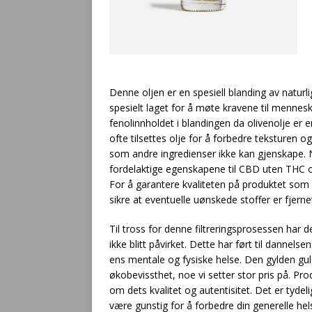
Denne oljen er en spesiell blanding av natur
spesielt laget for å møte kravene til mennes
fenolinnholdet i blandingen da olivenolje er e
ofte tilsettes olje for å forbedre teksturen o
som andre ingredienser ikke kan gjenskape. N
fordelaktige egenskapene til CBD uten THC o
For å garantere kvaliteten på produktet som n
sikre at eventuelle uønskede stoffer er fjerne
Til tross for denne filtreringsprosessen har 
ikke blitt påvirket. Dette har ført til dannels
ens mentale og fysiske helse. Den gylden gule
økobevissthet, noe vi setter stor pris på. Pro
om dets kvalitet og autentisitet. Det er tyde
være gunstig for å forbedre din generelle he