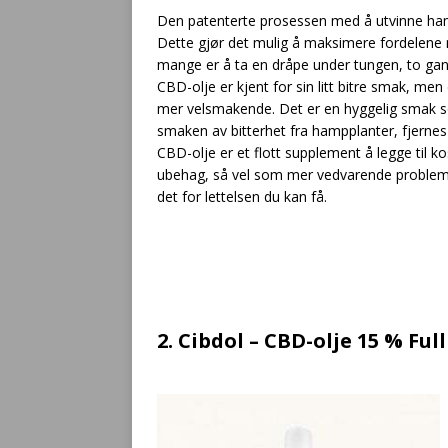
Den patenterte prosessen med å utvinne hampe
Dette gjør det mulig å maksimere fordelene 
mange er å ta en dråpe under tungen, to ga
CBD-olje er kjent for sin litt bitre smak, m
mer velsmakende. Det er en hyggelig smak som
smaken av bitterhet fra hampplanter, fjernes 
CBD-olje er et flott supplement å legge til k
ubehag, så vel som mer vedvarende problemer
det for lettelsen du kan få.
2. Cibdol – CBD-olje 15 % Fu