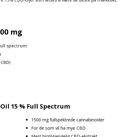
500 mg
Full spectrum
m
 CBD)
 Oil 15 % Full Spectrum
1500 mg fullspektrede cannabinoider
For de som vil ha mye CBD
Mest biotilgjengelig CBD-ekstrakt