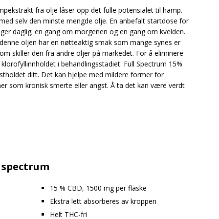
kstrakt fra olje låser opp det fulle potensialet til hamp.
med selv den minste mengde olje. En anbefalt startdose for
nger daglig; en gang om morgenen og en gang om kvelden.
en denne oljen har en nøtteaktig smak som mange synes er
 skiller den fra andre oljer på markedet. For å eliminere
klorofyllinnholdet i behandlingsstadiet. Full Spectrum 15%
ostholdet ditt. Det kan hjelpe med mildere former for
 som kronisk smerte eller angst. Å ta det kan være verdt
ll spectrum
15 % CBD, 1500 mg per flaske
Ekstra lett absorberes av kroppen
Helt THC-fri