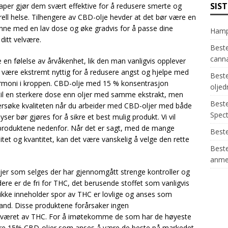
SIS
per gjør dem svært effektive for å redusere smerte og
rell helse. Tilhengere av CBD-olje hevder at det bør være en
gynne med en lav dose og øke gradvis for å passe dine
Hamp
ditt velvære.
Beste
canna
 en følelse av årvåkenhet, lik den man vanligvis opplever
e være ekstremt nyttig for å redusere angst og hjelpe med
Beste
moni i kroppen. CBD-olje med 15 % konsentrasjon
oljed
l en sterkere dose enn oljer med samme ekstrakt, men
Beste
ndersøke kvaliteten når du arbeider med CBD-oljer med både
Spec
er bør gjøres for å sikre et best mulig produkt. Vi vil
roduktene nedenfor. Når det er sagt, med de mange
Best
alitet og kvantitet, kan det være vanskelig å velge den rette
Beste
anme
ljer som selges der har gjennomgått strenge kontroller og
Videre er de fri for THC, det berusende stoffet som vanligvis
 ikke inneholder spor av THC er lovlige og anses som
 land. Disse produktene forårsaker ingen
raværet av THC. For å imøtekomme de som har de høyeste
r tre 15% CBD-oljer som anses å være de beste på markedet.