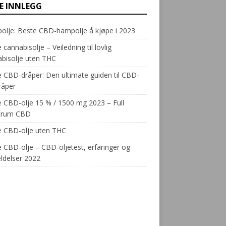
TE INNLEGG
olje: Beste CBD-hampolje å kjøpe i 2023
 cannabisolje – Veiledning til lovlig
bisolje uten THC
 CBD-dråper: Den ultimate guiden til CBD-
råper
 CBD-olje 15 % / 1500 mg 2023 – Full
trum CBD
e CBD-olje uten THC
 CBD-olje – CBD-oljetest, erfaringer og
ldelser 2022