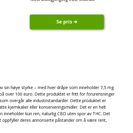
Se pris ➔
 av sin høye styrke – med hver dråpe som inneholder 7,5 mg
å over 100 euro. Dette produktet er fritt for forurensninger
e som overgår alle industristandarder. Dette produktet er
te kjemikalier eller konserveringsmidler. Det er en helt
ken inneholder kun ren, naturlig CBD uten spor av THC. Det
t oppfyller deres annonserte påstander om å være rent,