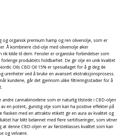
lig og organisk premium hamp og ren olivenolje, som er
ker. Å kombinere cbd-olje med olivenolje øker
n rik kilde til dem. Fenoler er organiske forbindelser som
g forlenge produktets holdbarhet. De gir olje en unik kvalitet
ordic Oils CBD Oil 15% er spesiallaget for å gi deg de
g urenheter ved å bruke en avansert ekstraksjonsprosess.
år kundene, går det gjennom ulike filtreringsstadier for å
t.
de andre cannabinoidene som er naturlig tilstede i CBD-oljen
en av en potent, gunstig olje som kan ha positive effekter på
 flasken med en attraktiv etikett gir en aura av kvalitet og
duktet har blitt belønnet med flere sertifiseringer, som vitner
lig at denne CBD-oljen er av førsteklasses kvalitet som kan
lse og velvære.