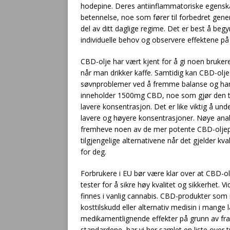
hodepine. Deres antiinflammatoriske egenska
betennelse, noe som fører til forbedret gene
del av ditt daglige regime. Det er best å be
individuelle behov og observere effektene på 
CBD-olje har vært kjent for å gi noen brukere
når man drikker kaffe. Samtidig kan CBD-olj
søvnproblemer ved å fremme balanse og har
inneholder 1500mg CBD, noe som gjør den ti
lavere konsentrasjon. Det er like viktig å u
lavere og høyere konsentrasjoner. Nøye analys
fremheve noen av de mer potente CBD-oljep
tilgjengelige alternativene når det gjelder kv
for deg.
Forbrukere i EU bør være klar over at CBD-o
tester for å sikre høy kvalitet og sikkerhet. 
finnes i vanlig cannabis. CBD-produkter som
kosttilskudd eller alternativ medisin i mange
medikamentlignende effekter på grunn av f
standardene, har vi her samlet en liste ove