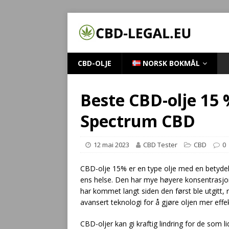
CBD-OLJE
NORSK BOKMÅL
Beste CBD-olje 15 
Spectrum CBD
12 mai 2023
CBD Tester
CBD
0
CBD-olje 15% er en type olje med en betyde
ens helse. Den har mye høyere konsentrasjo
har kommet langt siden den først ble utgitt
avansert teknologi for å gjøre oljen mer effek
CBD-oljer kan gi kraftig lindring for de som li