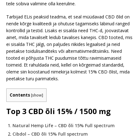
teile sobiva valimine olla keeruline.
Tarbijad ELis peaksid teadma, et seal müüdavad CBD õlid on
nende kõrge kvaliteedi ja ohutuse tagamiseks läbinud ranged
kontrollid ja testid. Lisaks ei sisalda need THC-d, joovastavat
ainet, mida tavaliselt leidub tavalises kanepis. CBD tooted, mis
ei sisalda THC jälgi, on paljudes riikides legaalsed ja neid
peetakse toidulisanditeks või alternatiivmeditsiiniks. Need
tooted ei põhjusta THC puudumise tõttu ravimisarnaseid
toimeid. Et rahuldada neid, kellel on kõrgeimad standardid,
oleme siin koostanud nimekirja kolmest 15% CBD õlist, mida
peetakse turu parimateks.
Contents
[
show
]
Top 3 CBD õli 15% / 1500 mg
Natural Hemp Life – CBD õli 15% Full spectrum
Cibdol – CBD õli 15% Full spectrum