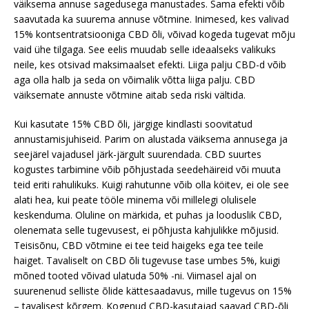
väiksema annuse sagedusega manustades. Sama efekti võib
saavutada ka suurema annuse võtmine. Inimesed, kes valivad
15% kontsentratsiooniga CBD õli, võivad kogeda tugevat mõju
vaid ühe tilgaga. See eelis muudab selle ideaalseks valikuks
neile, kes otsivad maksimaalset efekti. Liiga palju CBD-d võib
aga olla halb ja seda on võimalik võtta liiga palju. CBD
väiksemate annuste võtmine aitab seda riski vältida.
Kui kasutate 15% CBD õli, järgige kindlasti soovitatud
annustamisjuhiseid. Parim on alustada väiksema annusega ja
seejärel vajadusel järk-järgult suurendada. CBD suurtes
kogustes tarbimine võib põhjustada seedehäireid või muuta
teid eriti rahulikuks. Kuigi rahutunne võib olla köitev, ei ole see
alati hea, kui peate tööle minema või millelegi olulisele
keskenduma. Oluline on märkida, et puhas ja looduslik CBD,
olenemata selle tugevusest, ei põhjusta kahjulikke mõjusid.
Teisisõnu, CBD võtmine ei tee teid haigeks ega tee teile
haiget. Tavaliselt on CBD õli tugevuse tase umbes 5%, kuigi
mõned tooted võivad ulatuda 50% -ni. Viimasel ajal on
suurenenud selliste õlide kättesaadavus, mille tugevus on 15%
– tavalisest kõrgem. Kogenud CBD-kasutajad saavad CBD-õli