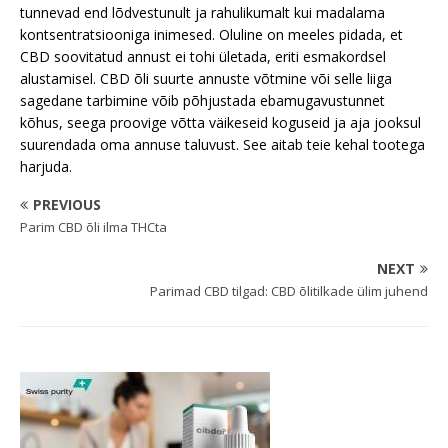
tunnevad end lõdvestunult ja rahulikumalt kui madalama
kontsentratsiooniga inimesed. Oluline on meeles pidada, et
CBD soovitatud annust ei tohi ületada, eriti esmakordsel
alustamisel. CBD õli suurte annuste võtmine või selle liiga
sagedane tarbimine võib põhjustada ebamugavustunnet
kõhus, seega proovige võtta väikeseid koguseid ja aja jooksul
suurendada oma annuse taluvust. See aitab teie kehal tootega
harjuda.
PREVIOUS
Parim CBD õli ilma THCta
NEXT
Parimad CBD tilgad: CBD õlitilkade ülim juhend