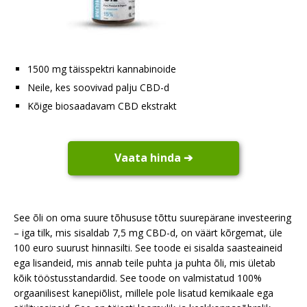
1500 mg täisspektri kannabinoide
Neile, kes soovivad palju CBD-d
Kõige biosaadavam CBD ekstrakt
Vaata hinda ➔
See õli on oma suure tõhususe tõttu suurepärane investeering
– iga tilk, mis sisaldab 7,5 mg CBD-d, on väärt kõrgemat, üle
100 euro suurust hinnasilti. See toode ei sisalda saasteaineid
ega lisandeid, mis annab teile puhta ja puhta õli, mis ületab
kõik tööstusstandardid. See toode on valmistatud 100%
orgaanilisest kanepiõlist, millele pole lisatud kemikaale ega