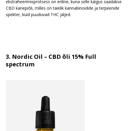
ekstraheerimisprotsess on eriline, kuna selle käigus saadakse
CBD kanepiõli, milles on täielik kannabinoidide ja terpeenide
spekter, kuid puuduvad THC jäljed.
3. Nordic Oil – CBD õli 15% Full
spectrum