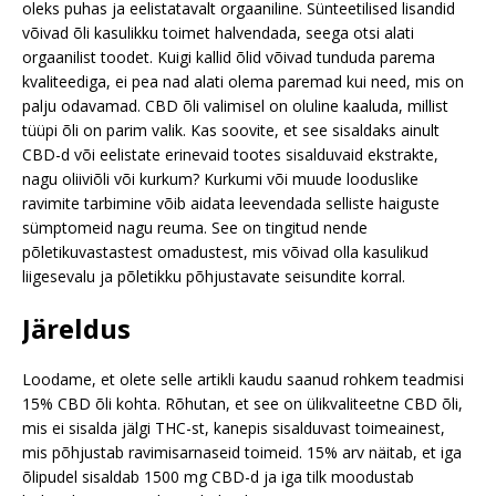
oleks puhas ja eelistatavalt orgaaniline. Sünteetilised lisandid
võivad õli kasulikku toimet halvendada, seega otsi alati
orgaanilist toodet. Kuigi kallid õlid võivad tunduda parema
kvaliteediga, ei pea nad alati olema paremad kui need, mis on
palju odavamad. CBD õli valimisel on oluline kaaluda, millist
tüüpi õli on parim valik. Kas soovite, et see sisaldaks ainult
CBD-d või eelistate erinevaid tootes sisalduvaid ekstrakte,
nagu oliiviõli või kurkum? Kurkumi või muude looduslike
ravimite tarbimine võib aidata leevendada selliste haiguste
sümptomeid nagu reuma. See on tingitud nende
põletikuvastastest omadustest, mis võivad olla kasulikud
liigesevalu ja põletikku põhjustavate seisundite korral.
Järeldus
Loodame, et olete selle artikli kaudu saanud rohkem teadmisi
15% CBD õli kohta. Rõhutan, et see on ülikvaliteetne CBD õli,
mis ei sisalda jälgi THC-st, kanepis sisalduvast toimeainest,
mis põhjustab ravimisarnaseid toimeid. 15% arv näitab, et iga
õlipudel sisaldab 1500 mg CBD-d ja iga tilk moodustab