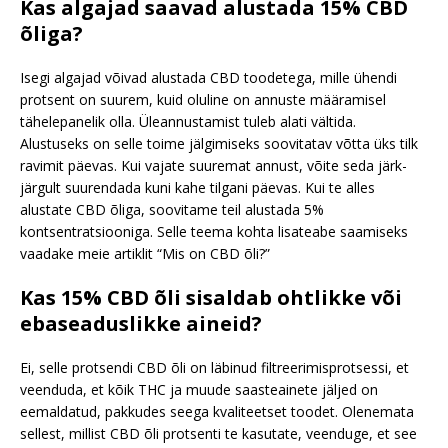
Kas algajad saavad alustada 15% CBD
õliga?
Isegi algajad võivad alustada CBD toodetega, mille ühendi
protsent on suurem, kuid oluline on annuste määramisel
tähelepanelik olla. Üleannustamist tuleb alati vältida.
Alustuseks on selle toime jälgimiseks soovitatav võtta üks tilk
ravimit päevas. Kui vajate suuremat annust, võite seda järk-
järgult suurendada kuni kahe tilgani päevas. Kui te alles
alustate CBD õliga, soovitame teil alustada 5%
kontsentratsiooniga. Selle teema kohta lisateabe saamiseks
vaadake meie artiklit “Mis on CBD õli?”
Kas 15% CBD õli sisaldab ohtlikke või
ebaseaduslikke aineid?
Ei, selle protsendi CBD õli on läbinud filtreerimisprotsessi, et
veenduda, et kõik THC ja muude saasteainete jäljed on
eemaldatud, pakkudes seega kvaliteetset toodet. Olenemata
sellest, millist CBD õli protsenti te kasutate, veenduge, et see