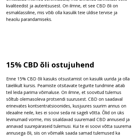
kvaliteedist ja autentsusest. On ilmne, et see CBD õli on
esmaklassiline, mis võib olla kasulik teie üldise tervise ja
heaolu parandamiseks.
15% CBD õli ostujuhend
Enne 15% CBD õli kasuks otsustamist on kasulik uurida ja olla
täielikult kursis. Peamiste otsitavate tegurite tundmine aitab
teil leida parima võimaluse. On ilmne, et soovitud tulemus
sõltub olemasoleva protsendi suurusest. CBD on saadaval
erinevates kontsentratsioonides, kusjuures suurim annus on
ideaalne neile, kes ei soovi seda nii sageli võtta. Õlid on üks
levinumaid vorme, mis sisaldavad suuremaid CBD annuseid ja
annavad suurepäraseid tulemusi. Kui te ei soovi võtta suurema
annusega õli, siis on võimalik saada samad tulemused ka