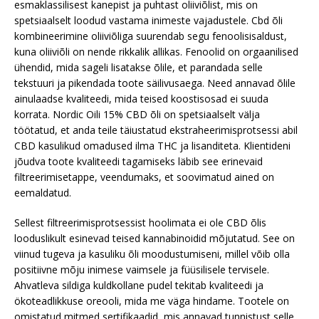
esmaklassilisest kanepist ja puhtast oliiviõlist, mis on
spetsiaalselt loodud vastama inimeste vajadustele. Cbd õli
kombineerimine oliiviõliga suurendab segu fenoolisisaldust,
kuna oliiviõli on nende rikkalik allikas. Fenoolid on orgaanilised
ühendid, mida sageli lisatakse õlile, et parandada selle
tekstuuri ja pikendada toote säilivusaega. Need annavad õlile
ainulaadse kvaliteedi, mida teised koostisosad ei suuda
korrata. Nordic Oili 15% CBD õli on spetsiaalselt välja
töötatud, et anda teile täiustatud ekstraheerimisprotsessi abil
CBD kasulikud omadused ilma THC ja lisanditeta. Klientideni
jõudva toote kvaliteedi tagamiseks läbib see erinevaid
filtreerimisetappe, veendumaks, et soovimatud ained on
eemaldatud.
Sellest filtreerimisprotsessist hoolimata ei ole CBD õlis
looduslikult esinevad teised kannabinoidid mõjutatud. See on
viinud tugeva ja kasuliku õli moodustumiseni, millel võib olla
positiivne mõju inimese vaimsele ja füüsilisele tervisele.
Ahvatleva sildiga kuldkollane pudel tekitab kvaliteedi ja
ökoteadlikkuse oreooli, mida me väga hindame. Tootele on
omistatud mitmed sertifikaadid, mis annavad tunnistust selle