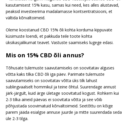
kasutamisest 15% kasu, samas kui need, kes alles alustavad,
peaksid investeerima madalamasse kontsentratsiooni, et
vältida kõrvaltoimeid.
Oleme koostanud CBD 15% õli kohta korduma kippuvate
küsimuste loendi, et pakkuda teile toote kohta
üksikasjalikumat teavet. Vastuste saamiseks lugege edasi.
Mis on 15% CBD õli annus?
Tõhusate tulemuste saavutamiseks on soovitatav alguses
võtta kaks tilka CBD õli iga päev. Parimate tulemuste
saavutamiseks on soovitatav võtta üks tilk lahust
sublingvaalselt hommikul ja teine õhtul. Suurendage annust
järk-järgult, kuid ärge ületage soovitatud kogust. Rohkem kui
2-3 tilka aineid päevas ei soovitata võtta ja see võib
põhjustada soovimatuid kõrvaltoimeid. Seetõttu on kõige
parem jääda esialgse annuse juurde ja mitte suurendada seda
üle 2-3 tilga.