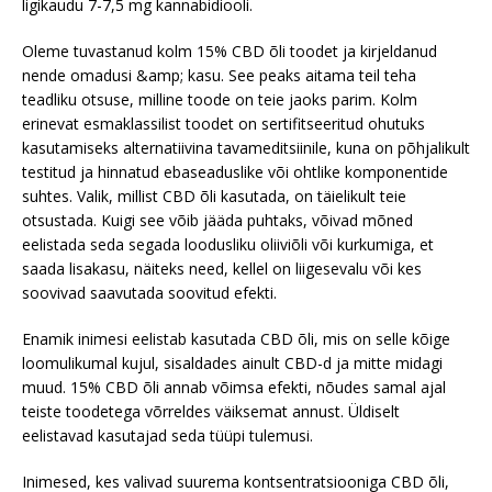
ligikaudu 7-7,5 mg kannabidiooli.
Oleme tuvastanud kolm 15% CBD õli toodet ja kirjeldanud
nende omadusi &amp; kasu. See peaks aitama teil teha
teadliku otsuse, milline toode on teie jaoks parim. Kolm
erinevat esmaklassilist toodet on sertifitseeritud ohutuks
kasutamiseks alternatiivina tavameditsiinile, kuna on põhjalikult
testitud ja hinnatud ebaseaduslike või ohtlike komponentide
suhtes. Valik, millist CBD õli kasutada, on täielikult teie
otsustada. Kuigi see võib jääda puhtaks, võivad mõned
eelistada seda segada loodusliku oliiviõli või kurkumiga, et
saada lisakasu, näiteks need, kellel on liigesevalu või kes
soovivad saavutada soovitud efekti.
Enamik inimesi eelistab kasutada CBD õli, mis on selle kõige
loomulikumal kujul, sisaldades ainult CBD-d ja mitte midagi
muud. 15% CBD õli annab võimsa efekti, nõudes samal ajal
teiste toodetega võrreldes väiksemat annust. Üldiselt
eelistavad kasutajad seda tüüpi tulemusi.
Inimesed, kes valivad suurema kontsentratsiooniga CBD õli,