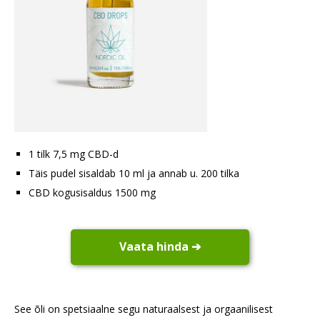
1 tilk 7,5 mg CBD-d
Täis pudel sisaldab 10 ml ja annab u. 200 tilka
CBD kogusisaldus 1500 mg
Vaata hinda ➔
See õli on spetsiaalne segu naturaalsest ja orgaanilisest