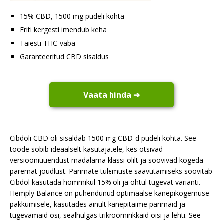
15% CBD, 1500 mg pudeli kohta
Eriti kergesti imendub keha
Täiesti THC-vaba
Garanteeritud CBD sisaldus
Vaata hinda ➔
Cibdoli CBD õli sisaldab 1500 mg CBD-d pudeli kohta. See
toode sobib ideaalselt kasutajatele, kes otsivad
versiooniuuendust madalama klassi õlilt ja soovivad kogeda
paremat jõudlust. Parimate tulemuste saavutamiseks soovitab
Cibdol kasutada hommikul 15% õli ja õhtul tugevat varianti.
Hemply Balance on pühendunud optimaalse kanepikogemuse
pakkumisele, kasutades ainult kanepitaime parimaid ja
tugevamaid osi, sealhulgas trikroomirikkaid õisi ja lehti. See