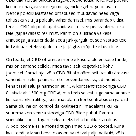
kroonilisi haigusi või isegi midagi nii kerget nagu peavalu.
Nende põletikuvastased omadused muudavad need väga
tõhusaks valu ja põletiku vähendamisel, mis parandab üldist
tervist. CBD õli pooldajad väidavad, et see peaks olema osa
teie igapäevasest režiimist. Parim on alustada väikese
annusega ja suurendada seda järk-järgult, et see vastaks teie
individuaalsetele vajadustele ja jälgiks mõju teie heaolule.
On teada, et CBD õli annab mõnele kasutajale erksuse tunde,
mis on sarnane sellele, mida tavaliselt kogetakse kohvi
joomisel. Samal ajal võib CBD õli olla äärmiselt kasulik ärevuse
vähendamiseks ja unehäirete leevendamiseks, edendades
keha tasakaalu ja harmooniat. 15% kontsentratsiooniga CBD
õli sisaldab 1500 mg CBD-d, mis teeb sellest tugevama annuse
kui sama ekstraktiga, kuid madalama kontsentratsiooniga õlid.
Sama oluline on kontrollida kvaliteeti nii madalama kui ka
suurema kontsentratsiooniga CBD õlide puhul. Parima
võimaliku toote tagamiseks tuleks teha hoolikas analüüs.
Allpool toome esile mõned tugevamad CBD õlitooted. Kuna
kvaliteedi ja kvantiteedi osas on saadaval palju valikuid, võib