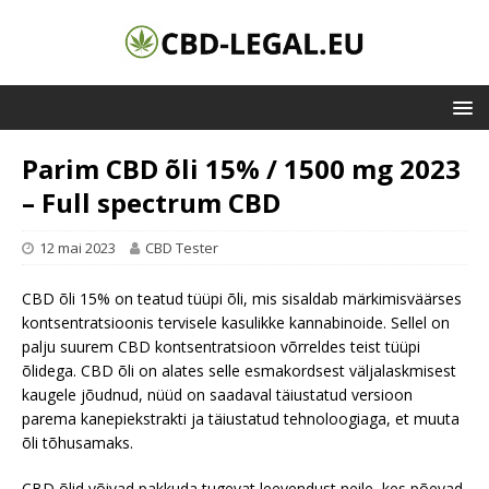
Parim CBD õli 15% / 1500 mg 2023
– Full spectrum CBD
12 mai 2023
CBD Tester
CBD õli 15% on teatud tüüpi õli, mis sisaldab märkimisväärses
kontsentratsioonis tervisele kasulikke kannabinoide. Sellel on
palju suurem CBD kontsentratsioon võrreldes teist tüüpi
õlidega. CBD õli on alates selle esmakordsest väljalaskmisest
kaugele jõudnud, nüüd on saadaval täiustatud versioon
parema kanepiekstrakti ja täiustatud tehnoloogiaga, et muuta
õli tõhusamaks.
CBD õlid võivad pakkuda tugevat leevendust neile, kes põevad