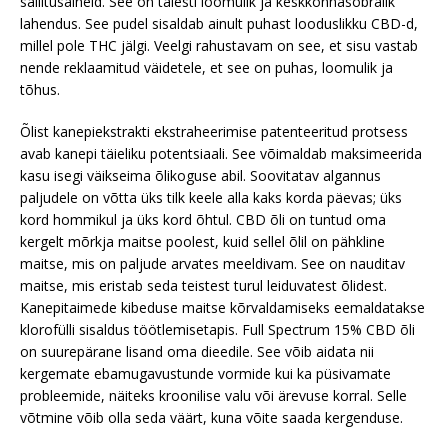
säilitusaineid. See on täiesti loomulik ja keskkonnasõbralik
lahendus. See pudel sisaldab ainult puhast looduslikku CBD-d,
millel pole THC jälgi. Veelgi rahustavam on see, et sisu vastab
nende reklaamitud väidetele, et see on puhas, loomulik ja
tõhus.
Õlist kanepiekstrakti ekstraheerimise patenteeritud protsess
avab kanepi täieliku potentsiaali. See võimaldab maksimeerida
kasu isegi väikseima õlikoguse abil. Soovitatav algannus
paljudele on võtta üks tilk keele alla kaks korda päevas; üks
kord hommikul ja üks kord õhtul. CBD õli on tuntud oma
kergelt mõrkja maitse poolest, kuid sellel õlil on pähkline
maitse, mis on paljude arvates meeldivam. See on nauditav
maitse, mis eristab seda teistest turul leiduvatest õlidest.
Kanepitaimede kibeduse maitse kõrvaldamiseks eemaldatakse
klorofülli sisaldus töötlemisetapis. Full Spectrum 15% CBD õli
on suurepärane lisand oma dieedile. See võib aidata nii
kergemate ebamugavustunde vormide kui ka püsivamate
probleemide, näiteks kroonilise valu või ärevuse korral. Selle
võtmine võib olla seda väärt, kuna võite saada kergenduse.