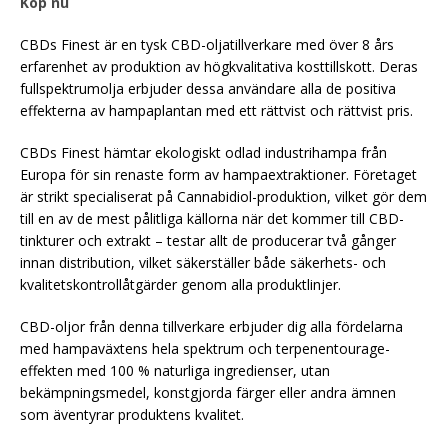
Köp nu
CBDs Finest är en tysk CBD-oljatillverkare med över 8 års
erfarenhet av produktion av högkvalitativa kosttillskott. Deras
fullspektrumolja erbjuder dessa användare alla de positiva
effekterna av hampaplantan med ett rättvist och rättvist pris.
CBDs Finest hämtar ekologiskt odlad industrihampa från
Europa för sin renaste form av hampaextraktioner. Företaget
är strikt specialiserat på Cannabidiol-produktion, vilket gör dem
till en av de mest pålitliga källorna när det kommer till CBD-
tinkturer och extrakt – testar allt de producerar två gånger
innan distribution, vilket säkerställer både säkerhets- och
kvalitetskontrollåtgärder genom alla produktlinjer.
CBD-oljor från denna tillverkare erbjuder dig alla fördelarna
med hampaväxtens hela spektrum och terpenentourage-
effekten med 100 % naturliga ingredienser, utan
bekämpningsmedel, konstgjorda färger eller andra ämnen
som äventyrar produktens kvalitet.