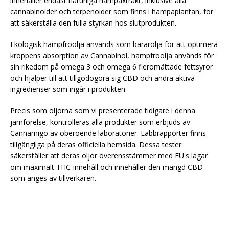
innehåller endast naturliga hampaxtrakt, inklusive alla
cannabinoider och terpenoider som finns i hampaplantan, för
att säkerställa den fulla styrkan hos slutprodukten.
Ekologisk hampfröolja används som bärarolja för att optimera
kroppens absorption av Cannabinol, hampfröolja används för
sin rikedom på omega 3 och omega 6 fleromättade fettsyror
och hjälper till att tillgodogöra sig CBD och andra aktiva
ingredienser som ingår i produkten.
Precis som oljorna som vi presenterade tidigare i denna
jämförelse, kontrolleras alla produkter som erbjuds av
Cannamigo av oberoende laboratorier. Labbrapporter finns
tillgängliga på deras officiella hemsida. Dessa tester
säkerställer att deras oljor överensstämmer med EU:s lagar
om maximalt THC-innehåll och innehåller den mängd CBD
som anges av tillverkaren.