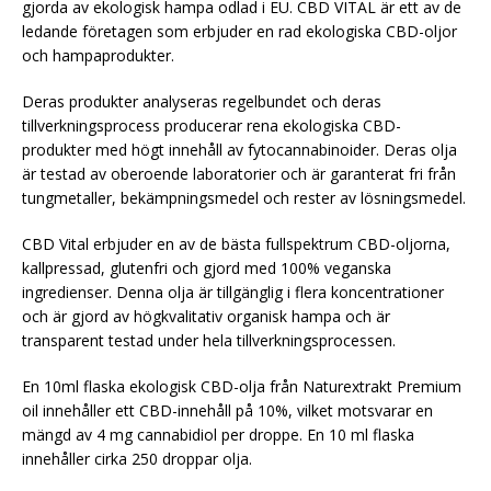
gjorda av ekologisk hampa odlad i EU. CBD VITAL är ett av de
ledande företagen som erbjuder en rad ekologiska CBD-oljor
och hampaprodukter.
Deras produkter analyseras regelbundet och deras
tillverkningsprocess producerar rena ekologiska CBD-
produkter med högt innehåll av fytocannabinoider. Deras olja
är testad av oberoende laboratorier och är garanterat fri från
tungmetaller, bekämpningsmedel och rester av lösningsmedel.
CBD Vital erbjuder en av de bästa fullspektrum CBD-oljorna,
kallpressad, glutenfri och gjord med 100% veganska
ingredienser. Denna olja är tillgänglig i flera koncentrationer
och är gjord av högkvalitativ organisk hampa och är
transparent testad under hela tillverkningsprocessen.
En 10ml flaska ekologisk CBD-olja från Naturextrakt Premium
oil innehåller ett CBD-innehåll på 10%, vilket motsvarar en
mängd av 4 mg cannabidiol per droppe. En 10 ml flaska
innehåller cirka 250 droppar olja.