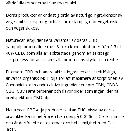
värdefulla terpenerna i växtmaterialet.
Deras produkter är endast gjorda av naturliga ingredienser av
vegetabiliskt ursprung och är därför lämpliga för vegetarisk
och vegansk kost.
Naturecan erbjuder flera varianter av deras CBD-
hampoljeproduktlinje med 8 olika koncentrationer från 2,5 till
40% CBD, som alla är labbtestade genom en sexstegs
testprocess för att säkerställa produktens styrka och renhet.
Eftersom CBD och andra aktiva ingredienser är fettlösliga,
används organisk MCT-olja för att maximera absorptionen av
Cannabidiol och andra aktiva ingredienser som CBN, CBDA,
CBG, CBV samt terpener och flavonoider som ingår i denna
bredspektrum CBD-olja.
Naturecan CBD-olja produceras utan THC, vissa av deras
produkter kan innehålla en liten dos på 0,01% THC eller mindre
och är därför inte detekterbar och helt i enlighet med EU:s
lagar.