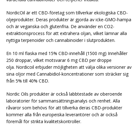
NordicOil är ett CBD-företag som tillverkar ekologiska CBD-
oljeprodukter. Deras produkter är gjorda av icke-GMO-hampa
och är veganska och glutenfria. De använder en CO2-
extraktionsprocess för att extrahera oljan, vilket lämnar alla
nyttiga terpenoider och cannabinoider i slutprodukten.
En 10 ml flaska med 15% CBD-innehåll (1500 mg) Innehåller
250 droppar, vilket motsvarar 6 mg CBD per droppe
olja. Nordicoil erbjuder möjligheten att välja olika versioner av
sina oljor med Cannabidiol-koncentrationer som sträcker sig
från 5% till 40% CBD.
Nordic Oils produkter är också labbtestade av oberoende
laboratorier för sammansättningsanalys och renhet. Alla
råvaror som behövs för att tillverka deras CBD-produkter
kommer alla från europeiska leverantörer och är också
föremål för strikta kvalitetskontroller.