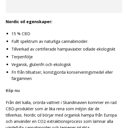
Nordic oil egenskaper:
15 % CBD
Fullt spektrum av naturliga cannabinoider.
Tillverkad av certifierade hampaväxter odlade ekologiskt
Terpenfölje
Vegansk, glutenfri och ekologisk
Fri från tillsatser, konstgjorda konserveringsmedel eller
färgämnen
Köp nu
Från det kalla, orörda vattnet i Skandinavien kommer en rad
CBD-produkter som är lika rena som miljön där de
tillverkas. Nordic oil börjar med organisk hampa från Europa
och använder en CO2-extraktionsprocess som lämnar alla
värdefulla cannabinoider och terpener intakta.