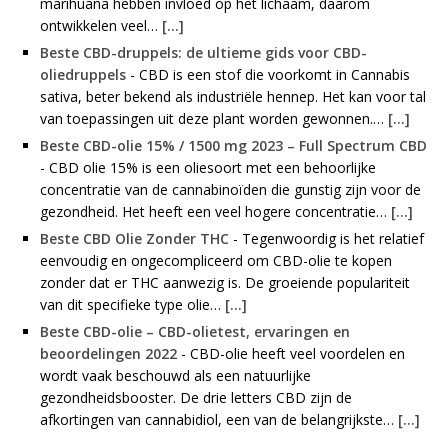
marihuana hebben invloed op het lichaam, daarom
ontwikkelen veel…
[...]
Beste CBD-druppels: de ultieme gids voor CBD-
oliedruppels
-
CBD is een stof die voorkomt in Cannabis
sativa, beter bekend als industriële hennep. Het kan voor tal
van toepassingen uit deze plant worden gewonnen.…
[...]
Beste CBD-olie 15% / 1500 mg 2023 – Full Spectrum CBD
-
CBD olie 15% is een oliesoort met een behoorlijke
concentratie van de cannabinoïden die gunstig zijn voor de
gezondheid. Het heeft een veel hogere concentratie…
[...]
Beste CBD Olie Zonder THC
-
Tegenwoordig is het relatief
eenvoudig en ongecompliceerd om CBD-olie te kopen
zonder dat er THC aanwezig is. De groeiende populariteit
van dit specifieke type olie…
[...]
Beste CBD-olie – CBD-olietest, ervaringen en
beoordelingen 2022
-
CBD-olie heeft veel voordelen en
wordt vaak beschouwd als een natuurlijke
gezondheidsbooster. De drie letters CBD zijn de
afkortingen van cannabidiol, een van de belangrijkste…
[...]