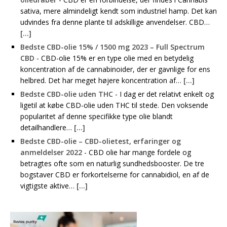
sativa, mere almindeligt kendt som industriel hamp. Det kan
udvindes fra denne plante til adskillige anvendelser. CBD…
[...]
Bedste CBD-olie 15% / 1500 mg 2023 – Full Spectrum
CBD
-
CBD-olie 15% er en type olie med en betydelig
koncentration af de cannabinoider, der er gavnlige for ens
helbred. Det har meget højere koncentration af…
[...]
Bedste CBD-olie uden THC
-
I dag er det relativt enkelt og
ligetil at købe CBD-olie uden THC til stede. Den voksende
popularitet af denne specifikke type olie blandt
detailhandlere…
[...]
Bedste CBD-olie – CBD-olietest, erfaringer og
anmeldelser 2022
-
CBD olie har mange fordele og
betragtes ofte som en naturlig sundhedsbooster. De tre
bogstaver CBD er forkortelserne for cannabidiol, en af ​​de
vigtigste aktive…
[...]