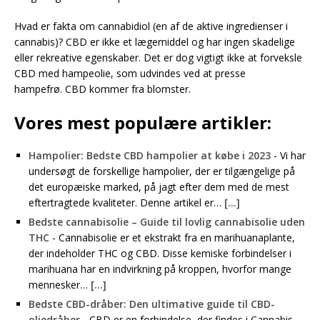
Hvad er fakta om cannabidiol (en af ​​de aktive ingredienser i
cannabis)? CBD er ikke et lægemiddel og har ingen skadelige
eller rekreative egenskaber. Det er dog vigtigt ikke at forveksle
CBD med hampeolie, som udvindes ved at presse
hampefrø. CBD kommer fra blomster.
Vores mest populære artikler:
Hampolier: Bedste CBD hampolier at købe i 2023
-
Vi har
undersøgt de forskellige hampolier, der er tilgængelige på
det europæiske marked, på jagt efter dem med de mest
eftertragtede kvaliteter. Denne artikel er…
[...]
Bedste cannabisolie – Guide til lovlig cannabisolie uden
THC
-
Cannabisolie er et ekstrakt fra en marihuanaplante,
der indeholder THC og CBD. Disse kemiske forbindelser i
marihuana har en indvirkning på kroppen, hvorfor mange
mennesker…
[...]
Bedste CBD-dråber: Den ultimative guide til CBD-
oliedråber
-
CBD er en forbindelse, der findes i Cannabis