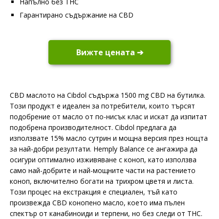
Напълно без THC
Гарантирано съдържание на CBD
Вижте цената ➔
CBD маслото на Cibdol съдържа 1500 mg CBD на бутилка.
Този продукт е идеален за потребители, които търсят
подобрение от масло от по-нисък клас и искат да изпитат
подобрена производителност. Cibdol предлага да
използвате 15% масло сутрин и мощна версия през нощта
за най-добри резултати. Hemply Balance се ангажира да
осигури оптимално изживяване с коноп, като използва
само най-добрите и най-мощните части на растението
коноп, включително богати на трихром цветя и листа.
Този процес на екстракция е специален, тъй като
произвежда CBD конопено масло, което има пълен
спектър от канабиноиди и терпени, но без следи от THC.