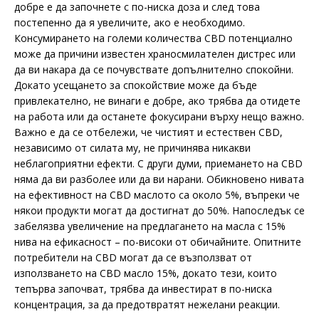
добре е да започнете с по-ниска доза и след това
постепенно да я увеличите, ако е необходимо.
Консумирането на големи количества CBD потенциално
може да причини известен храносмилателен дистрес или
да ви накара да се почувствате допълнително спокойни.
Докато усещането за спокойствие може да бъде
привлекателно, не винаги е добре, ако трябва да отидете
на работа или да останете фокусирани върху нещо важно.
Важно е да се отбележи, че чистият и естествен CBD,
независимо от силата му, не причинява никакви
неблагоприятни ефекти. С други думи, приемането на CBD
няма да ви разболее или да ви нарани. Обикновено нивата
на ефективност на CBD маслото са около 5%, въпреки че
някои продукти могат да достигнат до 50%. Напоследък се
забелязва увеличение на предлагането на масла с 15%
нива на ефикасност – по-високи от обичайните. Опитните
потребители на CBD могат да се възползват от
използването на CBD масло 15%, докато тези, които
тепърва започват, трябва да инвестират в по-ниска
концентрация, за да предотвратят нежелани реакции.