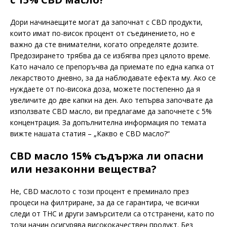
Дори начинаещите могат да започнат с CBD продукти,
които имат по-висок процент от съединението, но е
важно да сте внимателни, когато определяте дозите.
Предозирането трябва да се избягва през цялото време.
Като начало се препоръчва да приемате по една капка от
лекарството дневно, за да наблюдавате ефекта му. Ако се
нуждаете от по-висока доза, можете постепенно да я
увеличите до две капки на ден. Ако тепърва започвате да
използвате CBD масло, ви предлагаме да започнете с 5%
концентрация. За допълнителна информация по темата
вижте нашата статия – „Какво е CBD масло?“
CBD масло 15% съдържа ли опасни
или незаконни вещества?
Не, CBD маслото с този процент е преминало през
процеси на филтриране, за да се гарантира, че всички
следи от THC и други замърсители са отстранени, като по
този начин осигурява висококачествен продукт. Без