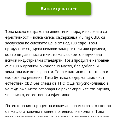
Вижте цената ➔
Това масло е страхотна инвестиция поради високата си
ефективност – всяка капка, съдържаща 7,5 mg CBD, си
заслужава по-високата цена от над 100 евро. Този
продукт не съдържа никакви замърсители или примеси,
което ви дава чисто и чисто масло, което надминава
всички индустриални стандарти. Този продукт е направен
със 100% органично конопено масло, без добавени
химикали или консерванти. Това е напълно естествено и
екологично решение. Тази бутилка съдържа само чист,
естествен CBD без следи от THC. Още по-успокояващо е,
че съдържанието отговаря на рекламираните твърдения,
че е чисто, естествено и ефективно.
Патентованият процес на извличане на екстракт от коноп
от масло отключва пълния потенциал на конопа. Това