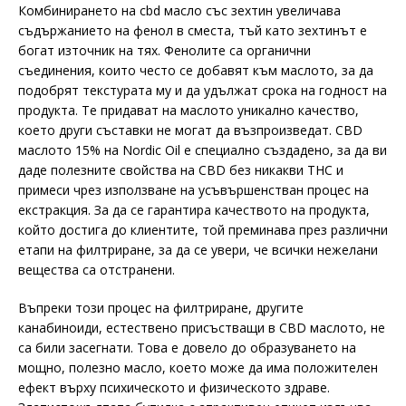
Комбинирането на cbd масло със зехтин увеличава
съдържанието на фенол в сместа, тъй като зехтинът е
богат източник на тях. Фенолите са органични
съединения, които често се добавят към маслото, за да
подобрят текстурата му и да удължат срока на годност на
продукта. Те придават на маслото уникално качество,
което други съставки не могат да възпроизведат. CBD
маслото 15% на Nordic Oil е специално създадено, за да ви
даде полезните свойства на CBD без никакви THC и
примеси чрез използване на усъвършенстван процес на
екстракция. За да се гарантира качеството на продукта,
който достига до клиентите, той преминава през различни
етапи на филтриране, за да се увери, че всички нежелани
вещества са отстранени.
Въпреки този процес на филтриране, другите
канабиноиди, естествено присъстващи в CBD маслото, не
са били засегнати. Това е довело до образуването на
мощно, полезно масло, което може да има положителен
ефект върху психическото и физическото здраве.