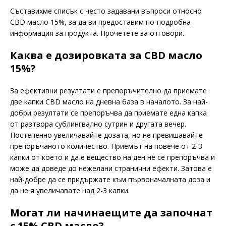
Съставихме списък с често задавани въпроси относно
CBD масло 15%, за да ви предоставим по-подробна
информация за продукта. Прочетете за отговори.
Каква е дозировката за CBD масло
15%?
За ефективни резултати е препоръчително да приемате
две капки CBD масло на дневна база в началото. За най-
добри резултати се препоръчва да приемате една капка
от разтвора сублингвално сутрин и другата вечер.
Постепенно увеличавайте дозата, но не превишавайте
препоръчаното количество. Приемът на повече от 2-3
капки от което и да е вещество на ден не се препоръчва и
може да доведе до нежелани странични ефекти. Затова е
най-добре да се придържате към първоначалната доза и
да не я увеличавате над 2-3 капки.
Могат ли начинаещите да започнат
с 15% CBD масло?