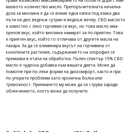
прави възможно максимизирането на ползите дори с най-
малкото количество масло. Препоръчителната начална
доза за мнозина е да се вземе една капка под езика два
пъти на ден; веднъж сутрин и веднъж вечер. CBD маслото
е известно с леко горчивия си вкус, но това масло има
орехов вкус, който мнозина намират за по-приятен. Това
е приятен вкус, който го отличава от другите масла на
пазара. За да се елиминира вкусът на горчивина от
конопените растения, съдържанието на хлорофил се
премахва в етапа на обработка. Пълен спектър 15% CBD
масло е чудесна добавка към вашата диета. Може да
помогне при по-леки форми на дискомфорт, както и при
по-упорити проблеми като хронична болка или
тревожност. Приемането му може да си струва заради
облекчението, което може да получите.