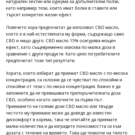
натурален зехтин или куркума за допълнителни ползи,
като например тези, които имат болки в ставите или
търсят конкретен желан ефект.
Повечето хора предпочитат да използват CBD масло,
което е в най-естествената му форма, съдържащо само
CBD и нищо друго. CBD масло 15% осигурява мощен
ефект, като същевременно изисква по-малка доза в
сравнение с други продукти. Като цяло потребителите
предпочитат този тип резултати.
Хората, които избират да приемат CBD масло с по-висока
концентрация, са склонни да се чувстват по-спокойни и
спокойни от тези с по-ниска концентрация. Важно е да
запомните да не превишавате препоръчителната доза
CBD, особено когато започнете за първи път.
Приемането на големи дози CBD масло или твърде
честото му приемане може да доведе до известен
дискомфорт в корема, така че опитайте да приемате
малки количества и да изградите поносимостта си към
дозата с течение на времето. Това ще помогне на тялото