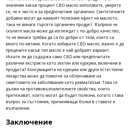
значение какъв процент CBD масло използвате, уверете
се, че е чисто и за предпочитане органично. Синтетичните
добавки могат да намалят полезния ефект на маслото,
така че винаги търсете органичен продукт. Въпреки че
скъпите масла може да изглеждат с по-добро качество,
те не винаги трябва да са по-добри от тези, които са
много по-евтини. Когато избирате CBD масло, важно е да
прецените какъв тип масло е най-добрият вариант.
Искате ли да съдържа само CBD или предпочитате
различни екстракти като зехтин или куркума, включени в
продукта? Консумацията на куркума или други естествени
лекарства може да помогне за облекчаване на
симптомите на заболявания като ревматизъм. Това се
дължи на противовъзпалителните свойства, които
притежават, които могат да бъдат полезни, когато става
въпрос за състояния, причиняващи болки в ставите и
възпаление.
Заключение