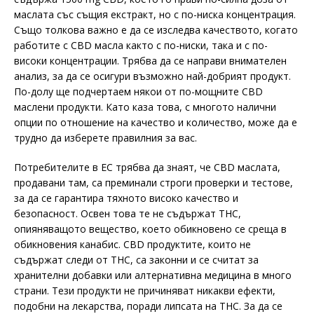
маслата със същия екстракт, но с по-ниска концентрация.
Също толкова важно е да се изследва качеството, когато
работите с CBD масла както с по-ниски, така и с по-
високи концентрации. Трябва да се направи внимателен
анализ, за да се осигури възможно най-добрият продукт.
По-долу ще подчертаем някои от по-мощните CBD
маслени продукти. Като каза това, с многото налични
опции по отношение на качество и количество, може да е
трудно да изберете правилния за вас.
Потребителите в ЕС трябва да знаят, че CBD маслата,
продавани там, са преминали строги проверки и тестове,
за да се гарантира тяхното високо качество и
безопасност. Освен това те не съдържат THC,
опияняващото вещество, което обикновено се среща в
обикновения канабис. CBD продуктите, които не
съдържат следи от THC, са законни и се считат за
хранителни добавки или алтернативна медицина в много
страни. Тези продукти не причиняват никакви ефекти,
подобни на лекарства, поради липсата на THC. За да се