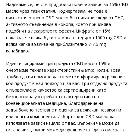
Надяваме се, че сте придобили повече знания за 15% CBD
масло чрез тази статия. Подчертавам, че това е
висококачествено CBD масло без никакви следи от THC,
активното съединение в конопа, което причинява
подобни на лекарството ефекти. Цифрата от 15%
показва, че всяка бутилка масло съдържа 1500 mg CBD и
всяка капка възлиза на приблизително 7-7,5 mg
канабидиол.
Идентифицирахме три продукта CBD масло 15% и
очертахме техните характеристики &amp; Ползи. Това
трябва да ви помогне да вземете информирано решение
кой продукт е най-подходящ за вас. Три отделни продукта
с първокласно качество са сертифицирани като
безопасни за употреба като алтернатива на
конвенционалната медицина, благодарение на
задълбочено тестване и оценка за всякакви незаконни
или опасни компоненти. Изборът кое CBD масло да
използвате зависи изцяло от вас. Въпреки че може да
остане чист, някои може да предпочетат да го смесват с