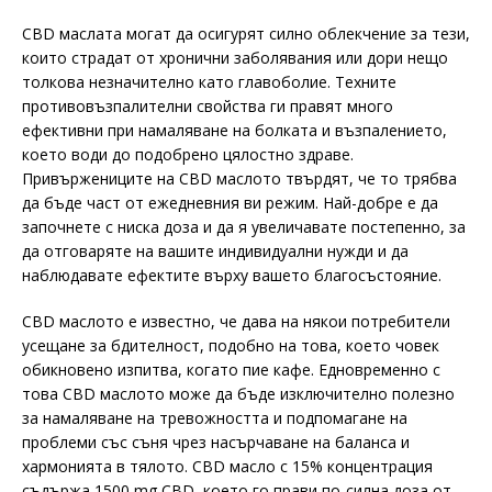
CBD маслата могат да осигурят силно облекчение за тези,
които страдат от хронични заболявания или дори нещо
толкова незначително като главоболие. Техните
противовъзпалителни свойства ги правят много
ефективни при намаляване на болката и възпалението,
което води до подобрено цялостно здраве.
Привържениците на CBD маслото твърдят, че то трябва
да бъде част от ежедневния ви режим. Най-добре е да
започнете с ниска доза и да я увеличавате постепенно, за
да отговаряте на вашите индивидуални нужди и да
наблюдавате ефектите върху вашето благосъстояние.
CBD маслото е известно, че дава на някои потребители
усещане за бдителност, подобно на това, което човек
обикновено изпитва, когато пие кафе. Едновременно с
това CBD маслото може да бъде изключително полезно
за намаляване на тревожността и подпомагане на
проблеми със съня чрез насърчаване на баланса и
хармонията в тялото. CBD масло с 15% концентрация
съдържа 1500 mg CBD, което го прави по-силна доза от