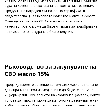
Златистожълтата бутилка с атрактивен етикет излъчва
аура на качество и еко-съзнание, което високо ценим.
Продуктът е награден с множество сертификати,
свидетелстващи за неговото качество и автентичност.
Очевидно е, че това CBD масло е с първокласно
качество, което може да бъде от полза за подобряване
на цялостното ви здраве и благополучие.
Ръководство за закупуване на
CBD масло 15%
Преди да вземете решение за 15% CBD масло, е полезно
да направите някои изследвания и да бъдете напълно
информирани. Познаването на ключовите фактори, които
трябва да търсите, може да ви помогне да намерите най-
добрия вариант. Очевидно е, че желаният резултат ще