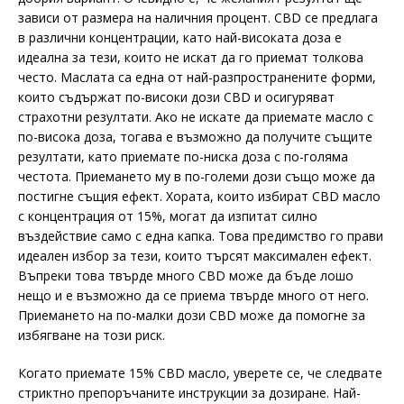
зависи от размера на наличния процент. CBD се предлага
в различни концентрации, като най-високата доза е
идеална за тези, които не искат да го приемат толкова
често. Маслата са една от най-разпространените форми,
които съдържат по-високи дози CBD и осигуряват
страхотни резултати. Ако не искате да приемате масло с
по-висока доза, тогава е възможно да получите същите
резултати, като приемате по-ниска доза с по-голяма
честота. Приемането му в по-големи дози също може да
постигне същия ефект. Хората, които избират CBD масло
с концентрация от 15%, могат да изпитат силно
въздействие само с една капка. Това предимство го прави
идеален избор за тези, които търсят максимален ефект.
Въпреки това твърде много CBD може да бъде лошо
нещо и е възможно да се приема твърде много от него.
Приемането на по-малки дози CBD може да помогне за
избягване на този риск.
Когато приемате 15% CBD масло, уверете се, че следвате
стриктно препоръчаните инструкции за дозиране. Най-