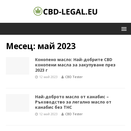
Месец:
май 2023
Конопено масло: Най-добрите CBD
конопени масла за закупуване през
2023 г
12 май 2023
CBD Tester
Най-доброто масло от канабис –
Ръководство за легално масло от
канабис без THC
12 май 2023
CBD Tester