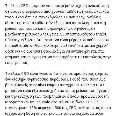
Τα έλαια CBD μπορούν να προσφέρουν ισχυρή ανακούφιση
σε όσους υποφέρουν από χρόνιες παθήσεις ή ακόμα και κάτι
τόσο μικρό όπως ο πονοκέφαλος. Οι αντιφλεγμονώδεις
ιδιότητές τους τα καθιστούν εξαιρετικά αποτελεσματικά στη
μείωση του πόνου και της φλεγμονής, οδηγώντας σε
βελτίωση της συνολικής υγείας. Οι υποστηρικτές του ελαίου
CBD ισχυρίζονται ότι πρέπει να είναι μέρος του καθημερινού
σας καθεστώτος. Είναι καλύτερο να ξεκινήσετε με μια χαμηλή
δόση και να αυξήσετε σταδιακά για να ανταποκρίνεται στις
ατομικές σας ανάγκες και να παρατηρήσετε τις επιπτώσεις στην
ευημερία σας.
Το έλαιο CBD είναι γνωστό ότι δίνει σε ορισμένους χρήστες
ένα αίσθημα εγρήγορσης, παρόμοιο με αυτό που συνήθως
βιώνει κανείς όταν πίνει καφέ. Ταυτόχρονα, το έλαιο CBD
μπορεί να είναι εξαιρετικά χρήσιμο για τη μείωση του άγχους
και την ενίσχυση των προβλημάτων ύπνου, προωθώντας την
ισορροπία και την αρμονία στο σώμα. Το έλαιο CBD με
συγκέντρωση 15% περιέχει 1500 mg CBD, καθιστώντας το μια
ισχυρότερη δόση από τα έλαια με το ίδιο εκχύλισμα αλλά