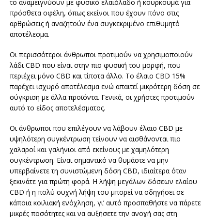
το αναμειγνύουν με φυσικό ελαιόλαδο ή κουρκουμά για
πρόσθετα οφέλη, όπως εκείνοι που έχουν πόνο στις
αρθρώσεις ή αναζητούν ένα συγκεκριμένο επιθυμητό
αποτέλεσμα.
Οι περισσότεροι άνθρωποι προτιμούν να χρησιμοποιούν
λάδι CBD που είναι στην πιο φυσική του μορφή, που
περιέχει μόνο CBD και τίποτα άλλο. Το έλαιο CBD 15%
παρέχει ισχυρό αποτέλεσμα ενώ απαιτεί μικρότερη δόση σε
σύγκριση με άλλα προϊόντα. Γενικά, οι χρήστες προτιμούν
αυτό το είδος αποτελέσματος.
Οι άνθρωποι που επιλέγουν να λάβουν έλαιο CBD με
υψηλότερη συγκέντρωση τείνουν να αισθάνονται πιο
χαλαροί και γαλήνιοι από εκείνους με χαμηλότερη
συγκέντρωση. Είναι σημαντικό να θυμάστε να μην
υπερβαίνετε τη συνιστώμενη δόση CBD, ιδιαίτερα όταν
ξεκινάτε για πρώτη φορά. Η λήψη μεγάλων δόσεων ελαίου
CBD ή η πολύ συχνή λήψη του μπορεί να οδηγήσει σε
κάποια κοιλιακή ενόχληση, γι’ αυτό προσπαθήστε να πάρετε
μικρές ποσότητες και να αυξήσετε την ανοχή σας στη