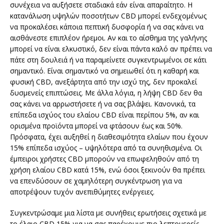
συνέχεια να αυξήσετε σταδιακά εάν είναι απαραίτητο. Η
κατανάλωση υψηλών ποσοτήτων CBD μπορεί ενδεχομένως
να προκαλέσει κάποια πεπτική δυσφορία ή να σας κάνει να
αισθάνεστε επιπλέον ήρεμοι. Αν και το αίσθημα της γαλήνης
μπορεί να είναι ελκυστικό, δεν είναι πάντα καλό αν πρέπει να
πάτε στη δουλειά ή να παραμείνετε συγκεντρωμένοι σε κάτι
σημαντικό. Είναι σημαντικό να σημειωθεί ότι η καθαρή και
φυσική CBD, ανεξάρτητα από την ισχύ της, δεν προκαλεί
δυσμενείς επιπτώσεις. Με άλλα λόγια, η λήψη CBD δεν θα
σας κάνει να αρρωστήσετε ή να σας βλάψει. Κανονικά, τα
επίπεδα ισχύος του ελαίου CBD είναι περίπου 5%, αν και
ορισμένα προϊόντα μπορεί να φτάσουν έως και 50%.
Πρόσφατα, έχει αυξηθεί η διαθεσιμότητα ελαίων που έχουν
15% επίπεδα ισχύος – υψηλότερα από τα συνηθισμένα. Οι
έμπειροι χρήστες CBD μπορούν να επωφεληθούν από τη
χρήση ελαίου CBD κατά 15%, ενώ όσοι ξεκινούν θα πρέπει
να επενδύσουν σε χαμηλότερη συγκέντρωση για να
αποτρέψουν τυχόν ανεπιθύμητες ενέργειες.
Συγκεντρώσαμε μια λίστα με συνήθεις ερωτήσεις σχετικά με
το έλαιο CBD 15% για να σας παρέχουμε πιο λεπτομερείς