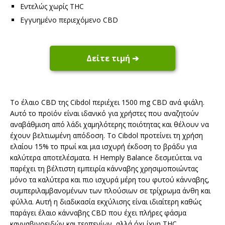
Εντελώς χωρίς THC
Εγγυημένο περιεχόμενο CBD
Δείτε τιμή ➔
Το έλαιο CBD της Cibdol περιέχει 1500 mg CBD ανά φιάλη.
Αυτό το προϊόν είναι ιδανικό για χρήστες που αναζητούν
αναβάθμιση από λάδι χαμηλότερης ποιότητας και θέλουν να
έχουν βελτιωμένη απόδοση. Το Cibdol προτείνει τη χρήση
ελαίου 15% το πρωί και μια ισχυρή έκδοση το βράδυ για
καλύτερα αποτελέσματα. Η Hemply Balance δεσμεύεται να
παρέχει τη βέλτιστη εμπειρία κάνναβης χρησιμοποιώντας
μόνο τα καλύτερα και πιο ισχυρά μέρη του φυτού κάνναβης,
συμπεριλαμβανομένων των πλούσιων σε τρίχρωμα άνθη και
φύλλα. Αυτή η διαδικασία εκχύλισης είναι ιδιαίτερη καθώς
παράγει έλαιο κάνναβης CBD που έχει πλήρες φάσμα
κανναβινοειδών και τερπενίων, αλλά όχι ίχνη THC.