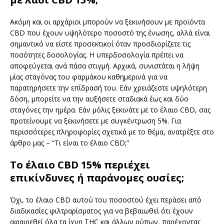
Ακόμη και οι αρχάριοι μπορούν να ξεκινήσουν με προϊόντα
CBD που έχουν υψηλότερο ποσοστό της ένωσης, αλλά είναι
σημαντικό να είστε προσεκτικοί όταν προσδιορίζετε τις
ποσότητες δοσολογίας. Η υπερδοσολογία πρέπει να
αποφεύγεται ανά πάσα στιγμή. Αρχικά, συνιστάται η λήψη
μίας σταγόνας του φαρμάκου καθημερινά για να
παρατηρήσετε την επίδρασή του. Εάν χρειάζεστε υψηλότερη
δόση, μπορείτε να την αυξήσετε σταδιακά έως και δύο
σταγόνες την ημέρα. Εάν μόλις ξεκινάτε με το έλαιο CBD, σας
προτείνουμε να ξεκινήσετε με συγκέντρωση 5%. Για
περισσότερες πληροφορίες σχετικά με το θέμα, ανατρέξτε στο
άρθρο μας – “Τι είναι το έλαιο CBD;”
Το έλαιο CBD 15% περιέχει
επικίνδυνες ή παράνομες ουσίες;
Όχι, το έλαιο CBD αυτού του ποσοστού έχει περάσει από
διαδικασίες φιλτραρίσματος για να βεβαιωθεί ότι έχουν
αφαιρεθεί όλα τα ίχνη THC και άλλων ρύπων, παρέχοντας