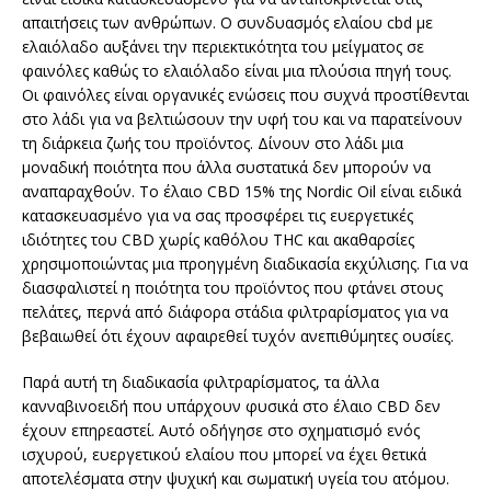
απαιτήσεις των ανθρώπων. Ο συνδυασμός ελαίου cbd με
ελαιόλαδο αυξάνει την περιεκτικότητα του μείγματος σε
φαινόλες καθώς το ελαιόλαδο είναι μια πλούσια πηγή τους.
Οι φαινόλες είναι οργανικές ενώσεις που συχνά προστίθενται
στο λάδι για να βελτιώσουν την υφή του και να παρατείνουν
τη διάρκεια ζωής του προϊόντος. Δίνουν στο λάδι μια
μοναδική ποιότητα που άλλα συστατικά δεν μπορούν να
αναπαραχθούν. Το έλαιο CBD 15% της Nordic Oil είναι ειδικά
κατασκευασμένο για να σας προσφέρει τις ευεργετικές
ιδιότητες του CBD χωρίς καθόλου THC και ακαθαρσίες
χρησιμοποιώντας μια προηγμένη διαδικασία εκχύλισης. Για να
διασφαλιστεί η ποιότητα του προϊόντος που φτάνει στους
πελάτες, περνά από διάφορα στάδια φιλτραρίσματος για να
βεβαιωθεί ότι έχουν αφαιρεθεί τυχόν ανεπιθύμητες ουσίες.
Παρά αυτή τη διαδικασία φιλτραρίσματος, τα άλλα
κανναβινοειδή που υπάρχουν φυσικά στο έλαιο CBD δεν
έχουν επηρεαστεί. Αυτό οδήγησε στο σχηματισμό ενός
ισχυρού, ευεργετικού ελαίου που μπορεί να έχει θετικά
αποτελέσματα στην ψυχική και σωματική υγεία του ατόμου.