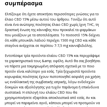
συμπέρασμα
Ελπίζουμε ότι έχετε αποκτήσει περισσότερες γνώσεις για το
έλαιο CBD 15% μέσω αυτού του άρθρου. Τονίζω ότι αυτό
είναι ένα ανώτερης ποιότητας έλαιο CBD χωρίς ίχνη THC, τη
δραστική ένωση της κάνναβης που προκαλεί τα φαρμάκων
που μοιάζουν με τα αποτελέσματα. Το ποσοστό 15% δείχνει
ότι κάθε μπουκάλι λαδιού περιέχει 1500 mg CBD και κάθε
σταγόνα ανέρχεται σε περίπου 7-7,5 mg κανναβιδιόλης.
Εντοπίσαμε τρία προϊόντα ελαίου CBD 15% και περιγράψαμε
τα χαρακτηριστικά τους &amp; οφέλη. Αυτό θα σας βοηθήσει
να πάρετε μια τεκμηριωμένη απόφαση σχετικά με το ποιο
προϊόν είναι καλύτερο για εσάς. Τρία ξεχωριστά προϊόντα
κορυφαίας ποιότητας έχουν πιστοποιηθεί ασφαλή για χρήση
ως εναλλακτική της συμβατικής ιατρικής, λόγω ενδελεχών
δοκιμών και αξιολόγησης για τυχόν παράνομα ή επικίνδυνα
συστατικά. Η επιλογή του ελαίου CBD που θα
χρησιμοποιήσετε εξαρτάται αποκλειστικά από εσάς. Αν και
μπορεί να παραμείνει αγνό, κάποιοι μπορεί να προτιμούν να