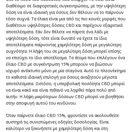
διαθέσιμο σε διαφορετικές συγκεντρώσεις, με την υψηλότερη
δόση να είναι ιδανική για όσους δεν θέλουν να το παίρνουν
τόσο συχνά. Τα έλαια είναι μια από τις πιο κοινές μορφές που
διαθέτουν υψηλότερες δόσεις CBD και παρέχουν εξαιρετικά
αποτελέσματα. Εάν δεν θέλετε να πάρετε ένα λάδι με
υψηλότερη δόση, τότε είναι δυνατό να έχετε τα ίδια
αποτελέσματα παίρνοντας χαμηλότερη δόση με μεγαλύτερη
συχνότητα. Η λήψη του σε μεγαλύτερη δόση μπορεί επίσης
να επιτύχει το ίδιο αποτέλεσμα. Τα άτομα που επιλέγουν ένα
έλαιο CBD με συγκέντρωση 15% μπορούν να βιώσουν
ισχυρό αντίκτυπο μόνο με μία σταγόνα. Αυτό το πλεονέκτημα
το καθιστά ιδανική επιλογή για όσους αναζητούν μέγιστα
αποτελέσματα. Ωστόσο, η υπερβολική ποσότητα CBD μπορεί
να είναι κακό και είναι πιθανό να ληφθεί πάρα πολύ από
αυτήν. Η λήψη μικρότερων δόσεων CBD μπορεί να βοηθήσει
στην αποφυγή αυτού του κινδύνου.
Όταν παίρνετε έλαιο CBD 15%, φροντίστε να ακολουθείτε
αυστηρά τις συνιστώμενες οδηγίες δοσολογίας. Είναι
καλύτερο να ξεκινήσετε με χαμηλότερη δόση και στη