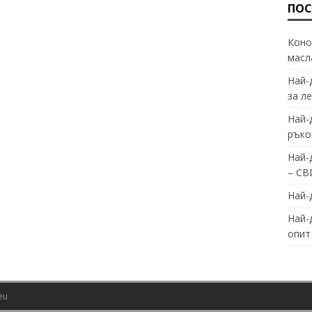
ПОС
Коно
масл
Най-
за л
Най-
ръко
Най-
– CBD
Най-
Най-
опит
eu