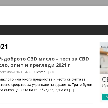
021
-доброто CBD масло – тест за CBD
ло, опит и прегледи 2021 г
 декември 2021
CBD Tester
0
маслото има много предимства и често се счита за
ствено средство за укрепване на здравето. Трите букви
са съкращенията на канабидиол, една от
[…]