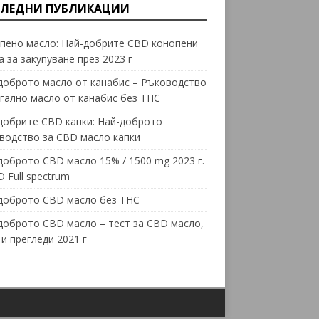
ЛЕДНИ ПУБЛИКАЦИИ
пено масло: Най-добрите CBD конопени
а за закупуване през 2023 г
доброто масло от канабис – Ръководство
егално масло от канабис без THC
добрите CBD капки: Най-доброто
водство за CBD масло капки
доброто CBD масло 15% / 1500 mg 2023 г.
 Full spectrum
доброто CBD масло без THC
доброто CBD масло – тест за CBD масло,
 и прегледи 2021 г