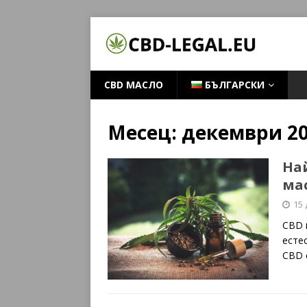
CBD МАСЛО
БЪЛГАРСКИ
Месец:
декември 2
Най
мас
15
CBD 
есте
CBD 