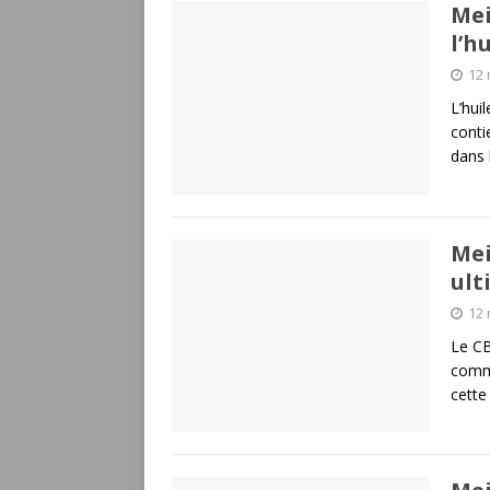
Mei
l’h
12 
L’hui
conti
dans 
Mei
ult
12 
Le CB
commu
cette