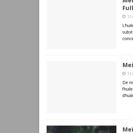
Mei
Ful
12 
L’hui
subst
conce
Mei
12 
De no
l’hui
d’hui
Mei