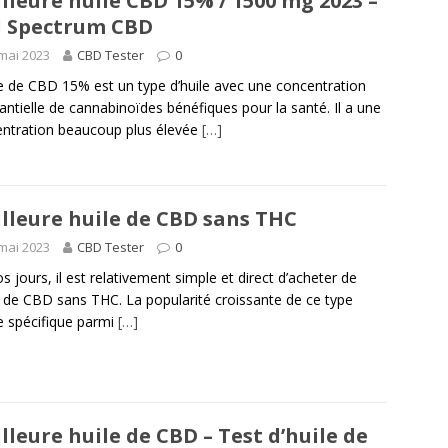
lleure huile CBD 15% / 1500 mg 2023 –
l Spectrum CBD
mai 2023
CBD Tester
0
le de CBD 15% est un type d’huile avec une concentration
antielle de cannabinoïdes bénéfiques pour la santé. Il a une
ntration beaucoup plus élevée
[…]
lleure huile de CBD sans THC
mai 2023
CBD Tester
0
s jours, il est relativement simple et direct d’acheter de
le de CBD sans THC. La popularité croissante de ce type
le spécifique parmi
[…]
lleure huile de CBD – Test d’huile de