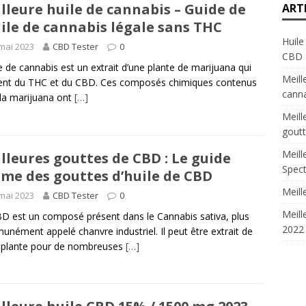
lleure huile de cannabis – Guide de
ART
uile de cannabis légale sans THC
Huile
mai 2023
CBD Tester
0
CBD 
le de cannabis est un extrait d’une plante de marijuana qui
Meill
ent du THC et du CBD. Ces composés chimiques contenus
canna
la marijuana ont
[…]
Meill
goutt
Meill
lleures gouttes de CBD : Le guide
Spec
ime des gouttes d’huile de CBD
Meill
mai 2023
CBD Tester
0
Meill
D est un composé présent dans le Cannabis sativa, plus
2022
nément appelé chanvre industriel. Il peut être extrait de
 plante pour de nombreuses
[…]