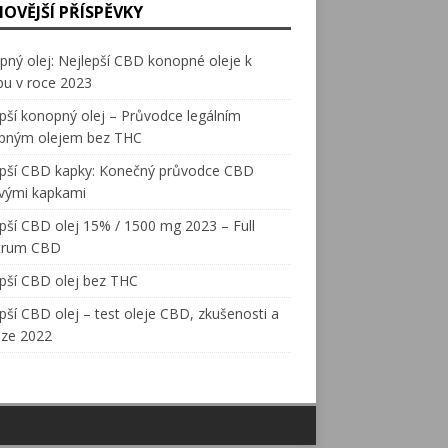
NOVĚJŠÍ PŘÍSPĚVKY
ný olej: Nejlepší CBD konopné oleje k
pu v roce 2023
pší konopný olej – Průvodce legálním
pným olejem bez THC
epší CBD kapky: Konečný průvodce CBD
ovými kapkami
pší CBD olej 15% / 1500 mg 2023 – Full
trum CBD
pší CBD olej bez THC
pší CBD olej – test oleje CBD, zkušenosti a
nze 2022