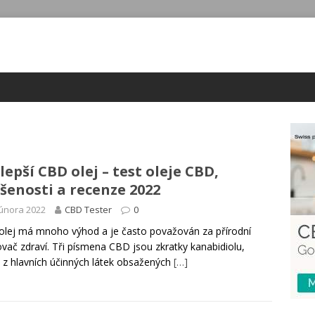
lepší CBD olej – test oleje CBD,
šenosti a recenze 2022
února 2022
CBD Tester
0
lej má mnoho výhod a je často považován za přírodní
ovač zdraví. Tři písmena CBD jsou zkratky kanabidiolu,
 z hlavních účinných látek obsažených
[…]