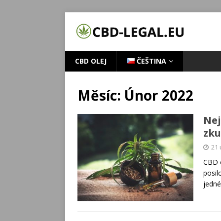
CBD OLEJ
ČEŠTINA
Měsíc:
Únor 2022
Nej
zku
21 
CBD o
posil
jedné