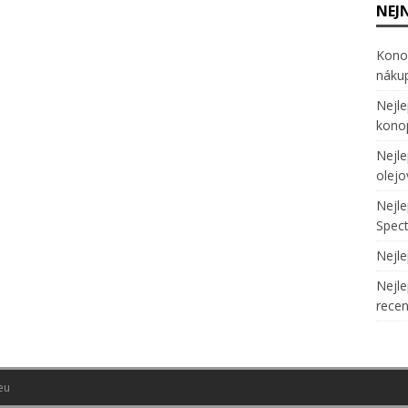
NEJ
Konop
náku
Nejle
kono
Nejl
olej
Nejle
Spec
Nejle
Nejle
rece
eu