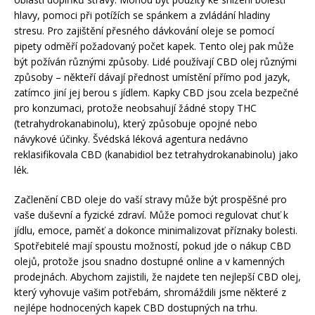
hlavy, pomoci při potížích se spánkem a zvládání hladiny
stresu. Pro zajištění přesného dávkování oleje se pomocí
pipety odměří požadovaný počet kapek. Tento olej pak může
být požíván různými způsoby. Lidé používají CBD olej různými
způsoby – někteří dávají přednost umístění přímo pod jazyk,
zatímco jiní jej berou s jídlem. Kapky CBD jsou zcela bezpečné
pro konzumaci, protože neobsahují žádné stopy THC
(tetrahydrokanabinolu), který způsobuje opojné nebo
návykové účinky. Švédská léková agentura nedávno
reklasifikovala CBD (kanabidiol bez tetrahydrokanabinolu) jako
lék.
Začlenění CBD oleje do vaší stravy může být prospěšné pro
vaše duševní a fyzické zdraví. Může pomoci regulovat chuť k
jídlu, emoce, paměť a dokonce minimalizovat příznaky bolesti.
Spotřebitelé mají spoustu možností, pokud jde o nákup CBD
olejů, protože jsou snadno dostupné online a v kamenných
prodejnách. Abychom zajistili, že najdete ten nejlepší CBD olej,
který vyhovuje vašim potřebám, shromáždili jsme některé z
nejlépe hodnocených kapek CBD dostupných na trhu.