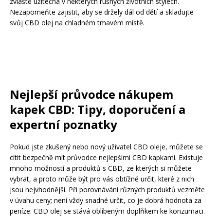
zvláště užitečná v některých rušných životních stylech.
Nezapomeňte zajistit, aby se držely dál od dětí a skladujte
svůj CBD olej na chladném tmavém místě.
Nejlepší průvodce nákupem
kapek CBD: Tipy, doporučení a
expertní poznatky
Pokud jste zkušený nebo nový uživatel CBD oleje, můžete se
cítit bezpečně mít průvodce nejlepšími CBD kapkami. Existuje
mnoho možností a produktů s CBD, ze kterých si můžete
vybrat, a proto může být pro vás obtížné určit, které z nich
jsou nejvhodnější. Při porovnávání různých produktů vezměte
v úvahu ceny; není vždy snadné určit, co je dobrá hodnota za
peníze. CBD olej se stává oblíbeným doplňkem ke konzumaci.