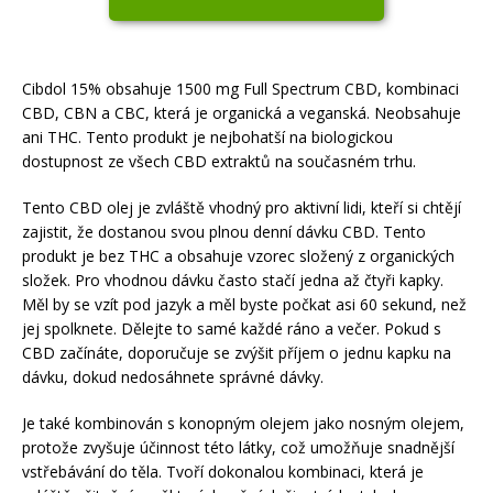
Cibdol 15% obsahuje 1500 mg Full Spectrum CBD, kombinaci
CBD, CBN a CBC, která je organická a veganská. Neobsahuje
ani THC. Tento produkt je nejbohatší na biologickou
dostupnost ze všech CBD extraktů na současném trhu.
Tento CBD olej je zvláště vhodný pro aktivní lidi, kteří si chtějí
zajistit, že dostanou svou plnou denní dávku CBD. Tento
produkt je bez THC a obsahuje vzorec složený z organických
složek. Pro vhodnou dávku často stačí jedna až čtyři kapky.
Měl by se vzít pod jazyk a měl byste počkat asi 60 sekund, než
jej spolknete. Dělejte to samé každé ráno a večer. Pokud s
CBD začínáte, doporučuje se zvýšit příjem o jednu kapku na
dávku, dokud nedosáhnete správné dávky.
Je také kombinován s konopným olejem jako nosným olejem,
protože zvyšuje účinnost této látky, což umožňuje snadnější
vstřebávání do těla. Tvoří dokonalou kombinaci, která je