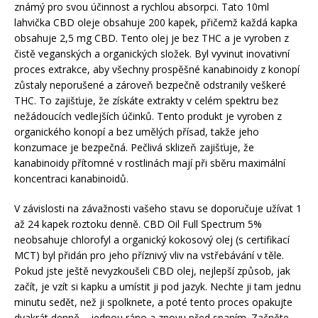
známý pro svou účinnost a rychlou absorpci. Tato 10ml
lahvička CBD oleje obsahuje 200 kapek, přičemž každá kapka
obsahuje 2,5 mg CBD. Tento olej je bez THC a je vyroben z
čistě veganských a organických složek. Byl vyvinut inovativní
proces extrakce, aby všechny prospěšné kanabinoidy z konopí
zůstaly neporušené a zároveň bezpečně odstranily veškeré
THC. To zajišťuje, že získáte extrakty v celém spektru bez
nežádoucích vedlejších účinků. Tento produkt je vyroben z
organického konopí a bez umělých přísad, takže jeho
konzumace je bezpečná. Pečlivá sklizeň zajišťuje, že
kanabinoidy přítomné v rostlinách mají při sběru maximální
koncentraci kanabinoidů.
V závislosti na závažnosti vašeho stavu se doporučuje užívat 1
až 24 kapek roztoku denně. CBD Oil Full Spectrum 5%
neobsahuje chlorofyl a organický kokosový olej (s certifikací
MCT) byl přidán pro jeho příznivý vliv na vstřebávání v těle.
Pokud jste ještě nevyzkoušeli CBD olej, nejlepší způsob, jak
začít, je vzít si kapku a umístit ji pod jazyk. Nechte ji tam jednu
minutu sedět, než ji spolknete, a poté tento proces opakujte
dvakrát denně – jednou ráno a znovu před spaním. Začněte