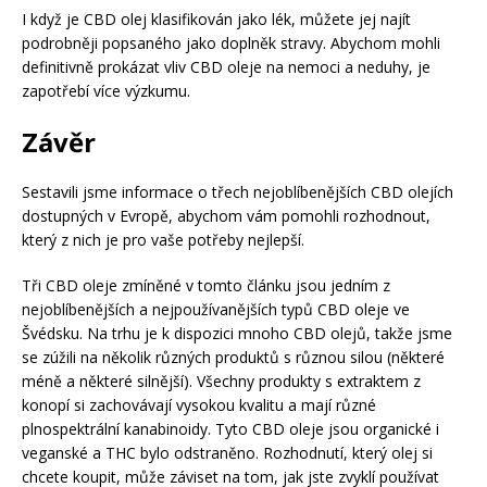
I když je CBD olej klasifikován jako lék, můžete jej najít
podrobněji popsaného jako doplněk stravy. Abychom mohli
definitivně prokázat vliv CBD oleje na nemoci a neduhy, je
zapotřebí více výzkumu.
Závěr
Sestavili jsme informace o třech nejoblíbenějších CBD olejích
dostupných v Evropě, abychom vám pomohli rozhodnout,
který z nich je pro vaše potřeby nejlepší.
Tři CBD oleje zmíněné v tomto článku jsou jedním z
nejoblíbenějších a nejpoužívanějších typů CBD oleje ve
Švédsku. Na trhu je k dispozici mnoho CBD olejů, takže jsme
se zúžili na několik různých produktů s různou silou (některé
méně a některé silnější). Všechny produkty s extraktem z
konopí si zachovávají vysokou kvalitu a mají různé
plnospektrální kanabinoidy. Tyto CBD oleje jsou organické i
veganské a THC bylo odstraněno. Rozhodnutí, který olej si
chcete koupit, může záviset na tom, jak jste zvyklí používat