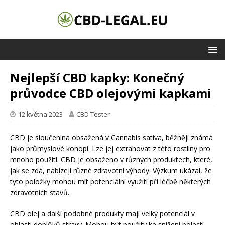
Nejlepší CBD kapky: Konečný
průvodce CBD olejovými kapkami
12 května 2023
CBD Tester
CBD je sloučenina obsažená v Cannabis sativa, běžněji známá
jako průmyslové konopí. Lze jej extrahovat z této rostliny pro
mnoho použití. CBD je obsaženo v různých produktech, které,
jak se zdá, nabízejí různé zdravotní výhody. Výzkum ukázal, že
tyto položky mohou mít potenciální využití při léčbě některých
zdravotních stavů.
CBD olej a další podobné produkty mají velký potenciál v
oblasti doplňků stravy. Mohou být použity ke snížení bolestí