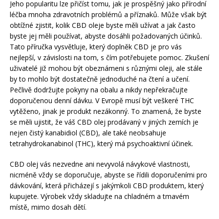
Jeho popularitu lze přičíst tomu, jak je prospěšný jako přírodní
léčba mnoha zdravotních problémů a příznaků. Může však být
obtížné zjistit, kolik CBD oleje byste měli užívat a jak často
byste jej měli používat, abyste dosáhli požadovaných účinků.
Tato příručka vysvětluje, který doplněk CBD je pro vás
nejlepší, v závislosti na tom, s čím potřebujete pomoc. Zkušení
uživatelé již mohou být obeznámeni s různými oleji, ale stále
by to mohlo být dostatečně jednoduché na čtení a učení.
Pečlivě dodržujte pokyny na obalu a nikdy nepřekračujte
doporučenou denní dávku. V Evropě musí být veškeré THC
vytěženo, jinak je produkt nezákonný. To znamená, že byste
se měli ujistit, že váš CBD olej prodávaný v jiných zemích je
nejen čistý kanabidiol (CBD), ale také neobsahuje
tetrahydrokanabinol (THC), který má psychoaktivní účinek.
CBD olej vás nezvedne ani nevyvolá návykové vlastnosti,
nicméně vždy se doporučuje, abyste se řídili doporučeními pro
dávkování, která přicházejí s jakýmkoli CBD produktem, který
kupujete. Výrobek vždy skladujte na chladném a tmavém
místě, mimo dosah dětí.