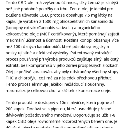
Tento CBD olej má zvýšenou účinnost, díky čemuž je silnější
než jiné podobné položky na trhu. Tento olej je ideální pro
zkušené uživatele CBD, protože obsahuje 7,5 mg látky na
kapku. Je vyroben z 1500 mg plnospektrálních kanabinoidů
(konopný extrakt/Cannabis sativa L.) a organického
kokosového oleje (MCT certifikovaný), které pomáhají zajistit
maximální účinnost a účinnost. Rostlina konopí obsahuje více
než 100 různých kanabinoidů, které působí synergicky a
poskytují silné a efektivní výsledky. Patentovaný extrakční
proces používaný při výrobě produktů zajišťuje silný, ale čistý
extrakt, bez kompromisů v jeho zdraví prospěšných složkách.
Olej je pečlivě zpracován, aby byly odstraněny všechny stopy
THC a chlorofylu, což má za následek ořechovou příchuť.
Tento proces eliminuje jakékoli nežádoucí sloučeniny,
maximalizuje celkovou chuť a zážitek z konzumace oleje.
Tento produkt je dostupný v 10ml lahvičce, která pojme až
200 kapek. Dodává se s pipetou, která usnadňuje přesné
dávkování požadovaného množství. Doporučuje se užít 1-8
kapek CBD oleje rovnoměrně rozprostřených během dne. Je
důležité, abyste nepřekračovali doporučený příjem tohoto