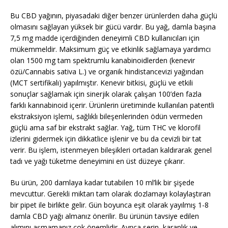
Bu CBD yağının, piyasadaki diğer benzer ürünlerden daha güçlü
olmasını sağlayan yüksek bir gücü vardır. Bu yağ, damla başına
7,5 mg madde içerdiğinden deneyimli CBD kullanıcıları için
mükemmeldir. Maksimum güç ve etkinlik sağlamaya yardımcı
olan 1500 mg tam spektrumlu kanabinoidlerden (kenevir
özü/Cannabis sativa L.) ve organik hindistancevizi yağından
(MCT sertifikalı) yapılmıştır. Kenevir bitkisi, güçlü ve etkili
sonuçlar sağlamak için sinerjik olarak çalışan 100’den fazla
farklı kannabinoid içerir. Ürünlerin üretiminde kullanılan patentli
ekstraksiyon işlemi, sağlıklı bileşenlerinden ödün vermeden
güçlü ama saf bir ekstrakt sağlar. Yağ, tüm THC ve klorofil
izlerini gidermek için dikkatlice işlenir ve bu da cevizli bir tat
verir. Bu işlem, istenmeyen bileşikleri ortadan kaldırarak genel
tadı ve yağı tüketme deneyimini en üst düzeye çıkarır.
Bu ürün, 200 damlaya kadar tutabilen 10 ml’lik bir şişede
mevcuttur. Gerekli miktarı tam olarak dozlamayı kolaylaştıran
bir pipet ile birlikte gelir. Gün boyunca eşit olarak yayılmış 1-8
damla CBD yağı almanız önerilir. Bu ürünün tavsiye edilen
alımını aşmamanız çok önemlidir. Ayrıca serin, karanlık ve