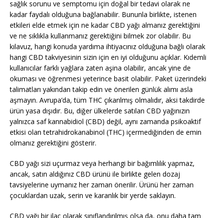
sağlık sorunu ve semptomu için doğal bir tedavi olarak ne
kadar faydalı olduğuna bağlanabilir. Bununla birlikte, istenen
etkileri elde etmek için ne kadar CBD yağı almanız gerektiğini
ve ne sıklıkla kullanmanız gerektiğini bilmek zor olabilir. Bu
kılavuz, hangi konuda yardıma ihtiyacınız olduğuna bağlı olarak
hangi CBD takviyesinin sizin için en iyi olduğunu açıklar. Kıdemli
kullanıcılar farklı yağlara zaten aşina olabilir, ancak yine de
okuması ve öğrenmesi yeterince basit olabilir. Paket üzerindeki
talimatları yakından takip edin ve önerilen günlük alımı asla
aşmayın. Avrupa’da, tüm THC çıkarılmış olmalıdır, aksi takdirde
ürün yasa dışıdır. Bu, diğer ülkelerde satılan CBD yağınızın
yalnızca saf kannabidiol (CBD) değil, aynı zamanda psikoaktif
etkisi olan tetrahidrokanabinol (THC) içermediğinden de emin
olmanız gerektiğini gösterir.
CBD yağı sizi uçurmaz veya herhangi bir bağımlılık yapmaz,
ancak, satın aldığınız CBD ürünü ile birlikte gelen dozaj
tavsiyelerine uymanız her zaman önerilir. Ürünü her zaman
çocuklardan uzak, serin ve karanlık bir yerde saklayın.
CBD yağı bir ilaç olarak sınıflandırılmış olsa da, onu daha tam