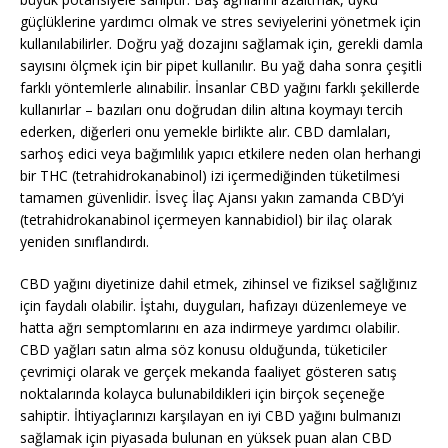
güçlüklerine yardımcı olmak ve stres seviyelerini yönetmek için
kullanılabilirler. Doğru yağ dozajını sağlamak için, gerekli damla
sayısını ölçmek için bir pipet kullanılır. Bu yağ daha sonra çeşitli
farklı yöntemlerle alınabilir. İnsanlar CBD yağını farklı şekillerde
kullanırlar – bazıları onu doğrudan dilin altına koymayı tercih
ederken, diğerleri onu yemekle birlikte alır. CBD damlaları,
sarhoş edici veya bağımlılık yapıcı etkilere neden olan herhangi
bir THC (tetrahidrokanabinol) izi içermediğinden tüketilmesi
tamamen güvenlidir. İsveç İlaç Ajansı yakın zamanda CBD’yi
(tetrahidrokanabinol içermeyen kannabidiol) bir ilaç olarak
yeniden sınıflandırdı.
CBD yağını diyetinize dahil etmek, zihinsel ve fiziksel sağlığınız
için faydalı olabilir. İştahı, duyguları, hafızayı düzenlemeye ve
hatta ağrı semptomlarını en aza indirmeye yardımcı olabilir.
CBD yağları satın alma söz konusu olduğunda, tüketiciler
çevrimiçi olarak ve gerçek mekanda faaliyet gösteren satış
noktalarında kolayca bulunabildikleri için birçok seçeneğe
sahiptir. İhtiyaçlarınızı karşılayan en iyi CBD yağını bulmanızı
sağlamak için piyasada bulunan en yüksek puan alan CBD