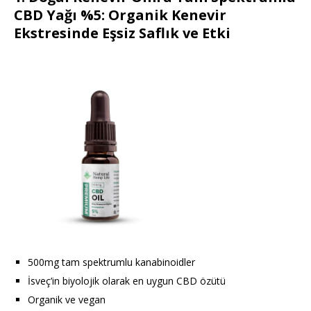
CBD Yağı %5: Organik Kenevir
Ekstresinde Eşsiz Saflık ve Etki
500mg tam spektrumlu kanabinoidler
İsveç’in biyolojik olarak en uygun CBD özütü
Organik ve vegan