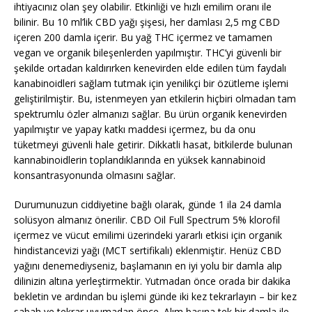
ihtiyacınız olan şey olabilir. Etkinliği ve hızlı emilim oranı ile
bilinir. Bu 10 ml’lik CBD yağı şişesi, her damlası 2,5 mg CBD
içeren 200 damla içerir. Bu yağ THC içermez ve tamamen
vegan ve organik bileşenlerden yapılmıştır. THC’yi güvenli bir
şekilde ortadan kaldırırken kenevirden elde edilen tüm faydalı
kanabinoidleri sağlam tutmak için yenilikçi bir özütleme işlemi
geliştirilmiştir. Bu, istenmeyen yan etkilerin hiçbiri olmadan tam
spektrumlu özler almanızı sağlar. Bu ürün organik kenevirden
yapılmıştır ve yapay katkı maddesi içermez, bu da onu
tüketmeyi güvenli hale getirir. Dikkatli hasat, bitkilerde bulunan
kannabinoidlerin toplandıklarında en yüksek kannabinoid
konsantrasyonunda olmasını sağlar.
Durumunuzun ciddiyetine bağlı olarak, günde 1 ila 24 damla
solüsyon almanız önerilir. CBD Oil Full Spectrum 5% klorofil
içermez ve vücut emilimi üzerindeki yararlı etkisi için organik
hindistancevizi yağı (MCT sertifikalı) eklenmiştir. Henüz CBD
yağını denemediyseniz, başlamanın en iyi yolu bir damla alıp
dilinizin altına yerleştirmektir. Yutmadan önce orada bir dakika
bekletin ve ardından bu işlemi günde iki kez tekrarlayın – bir kez
sabah ve tekrar uyumadan önce. Alım başına tek bir damla ile