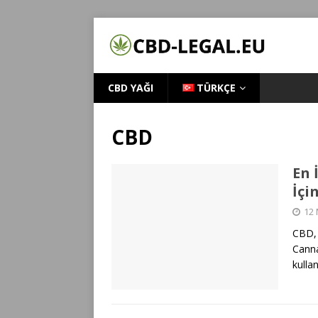
CBD YAĞI
TÜRKÇE
CBD
En 
İçi
12 
CBD, 
Canna
kullan